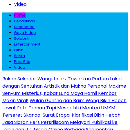
Video
Home
Kecantikan
Kesehatan
Gaya Hidup
Selebriti
Entertainment
Klinik
Berita
Pers Rilis
Video
Bukan Sekadar Wangi, Linarz Tawarkan Parfum Lokal
dengan Sentuhan Artistik dan Makna Personal
Maxime
Senyum Misterius, Kabar Luna Maya Hamil Kembar
Makin Viral!
Wulan Guritno dan Baim Wong Bikin Heboh
Lewat Foto Teman Tapi Mesra
Istri Menteri UMKM
Terseret Skandal Surat Eropa, Klarifikasi Bikin Heboh
Jasa Siaran Pers Persriliscom Melayani Publikasi ke
Lebih dari 150 Media Online Berbagai Segmentasi