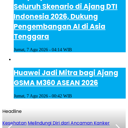
Seluruh Skenario di Ajang DTI
Indonesia 2026, Dukung
Pengembangan AI di Asia
Tenggara
Jumat, 7 Agu 2026 - 04:14 WIB
Huawei Jadi Mitra bagi Ajang
GSMA M360 ASEAN 2026
Jumat, 7 Agu 2026 - 00:42 WIB
Headline
Kesehatan
Melindungi Diri dari Ancaman Kanker
P