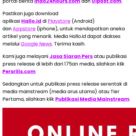
portal berita
Indo24hours.com
dan
01post.com
.
Pastikan juga download
aplikasi
Hallo.id
di
Playstore
(Android)
dan
Appstore
(iphone), untuk mendapatkan aneka
artikel yang menarik. Media Hallo.id dapat diakses
melalui
Google News
. Terima kasih.
Kami juga melayani
Jasa Siaran Pers
atau publikasi
press release di lebih dari 175an media, silahkan klik
Persrilis.com
Sedangkan untuk publikasi press release serentak di
media mainstream (media arus utama) atau Tier
Pertama, silahkan klik
Publikasi Media Mainstream
.