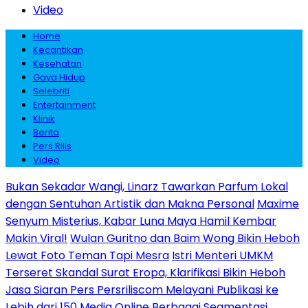
Video
Home
Kecantikan
Kesehatan
Gaya Hidup
Selebriti
Entertainment
Klinik
Berita
Pers Rilis
Video
Bukan Sekadar Wangi, Linarz Tawarkan Parfum Lokal
dengan Sentuhan Artistik dan Makna Personal
Maxime
Senyum Misterius, Kabar Luna Maya Hamil Kembar
Makin Viral!
Wulan Guritno dan Baim Wong Bikin Heboh
Lewat Foto Teman Tapi Mesra
Istri Menteri UMKM
Terseret Skandal Surat Eropa, Klarifikasi Bikin Heboh
Jasa Siaran Pers Persriliscom Melayani Publikasi ke
Lebih dari 150 Media Online Berbagai Segmentasi