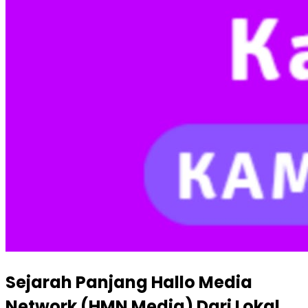
Sejarah Panjang Hallo Media
Network (HMN Media) Dari Lokal