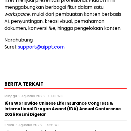
riset menjadi presentasi profesional. Platform ini
menggabungkan berbagai fitur dalam satu
workspace
, mulai dari pembuatan konten berbasis
AI, penyuntingan, kreasi visual, pemahaman
dokumen, konversi
file
, hingga pengelolaan konten.
Narahubung
Surel:
support@aippt.com
BERITA TERKAIT
Minggu, 9 Agustus 2026 - 01:45 WIB
16th Worldwide Chinese Life Insurance Congress &
International Dragon Award (IDA) Annual Conference
2026 Resmi Digelar
Sabtu, 8 Agustus 2026 - 14:26 WIB