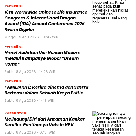
Pers Rilis
16th Worldwide Chinese Life Insurance
Congress & International Dragon
Award (IDA) Annual Conference 2026
Resmi Digelar
Minggu, 9 Agu 2026 - 01:45 WIB
Pers Rilis
Himel Hadirkan Visi Hunian Modern
melalui Kampanye Global “Dream
Home”
Sabtu, 8 Agu 2026 - 14:26 WIB
Pers Rilis
FAMILIARITÉ: Ketika Sinema dan Sastra
Bertemu dalam Sebuah Karya Puitis
Sabtu, 8 Agu 2026 - 14:19 WIB
Kesehatan
Melindungi Diri dari Ancaman Kanker
Serviks: Pentingnya Vaksin HPV
Sabtu, 8 Agu 2026 - 07:31 WIB