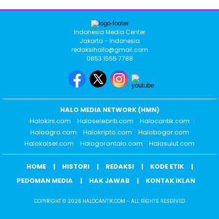
Indonesia Media Center
Jakarta - Indonesia
redaksihallo@gmail.com
0853 1555 7788
HALO MEDIA NETWORK (HMN)
Halokini.com
Haloselebriti.com
Halocantik.com
Haloagro.com
Halokripto.com
Halobogor.com
Halokalsel.com
Halogorontalo.com
Halosulut.com
HOME
HISTORI
REDAKSI
KODE ETIK
PEDOMAN MEDIA
HAK JAWAB
KONTAK IKLAN
COPYRIGHT © 2026 HALOCANTIK.COM - ALL RIGHTS RESERVED