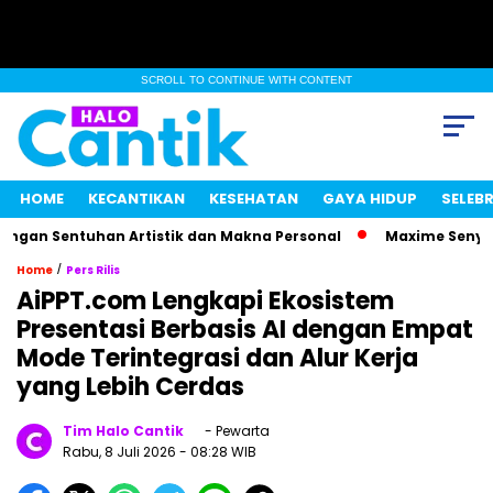
SCROLL TO CONTINUE WITH CONTENT
HOME
KECANTIKAN
KESEHATAN
GAYA HIDUP
SELEBR
gan Sentuhan Artistik dan Makna Personal
Maxime Senyum M
/
Home
Pers Rilis
AiPPT.com Lengkapi Ekosistem
Presentasi Berbasis AI dengan Empat
Mode Terintegrasi dan Alur Kerja
yang Lebih Cerdas
Tim Halo Cantik
- Pewarta
Rabu, 8 Juli 2026
- 08:28 WIB