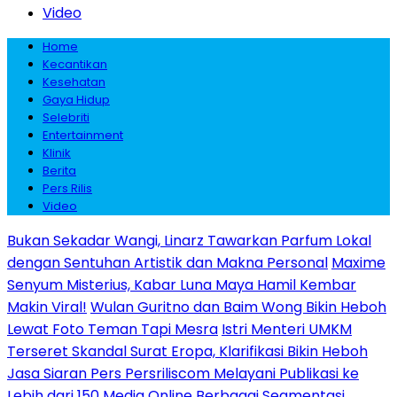
Video
Home
Kecantikan
Kesehatan
Gaya Hidup
Selebriti
Entertainment
Klinik
Berita
Pers Rilis
Video
Bukan Sekadar Wangi, Linarz Tawarkan Parfum Lokal
dengan Sentuhan Artistik dan Makna Personal
Maxime
Senyum Misterius, Kabar Luna Maya Hamil Kembar
Makin Viral!
Wulan Guritno dan Baim Wong Bikin Heboh
Lewat Foto Teman Tapi Mesra
Istri Menteri UMKM
Terseret Skandal Surat Eropa, Klarifikasi Bikin Heboh
Jasa Siaran Pers Persriliscom Melayani Publikasi ke
Lebih dari 150 Media Online Berbagai Segmentasi