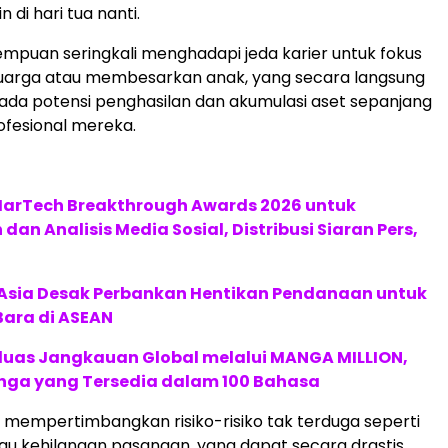
 di hari tua nanti.
erempuan seringkali menghadapi jeda karier untuk fokus
uarga atau membesarkan anak, yang secara langsung
da potensi penghasilan dan akumulasi aset sepanjang
ofesional mereka.
 MarTech Breakthrough Awards 2026 untuk
an Analisis Media Sosial, Distribusi Siaran Pers,
e Asia Desak Perbankan Hentikan Pendanaan untuk
Bara di ASEAN
rluas Jangkauan Global melalui MANGA MILLION,
nga yang Tersedia dalam 100 Bahasa
lu mempertimbangkan risiko-risiko tak terduga seperti
au kehilangan pasangan, yang dapat secara drastis