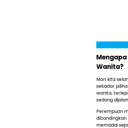
Mengapa P
Wanita?
Mari kita se
sekadar pilih
wanita, terlep
sedang dijalani
Perempuan mem
dibandingkan 
memadai sejak