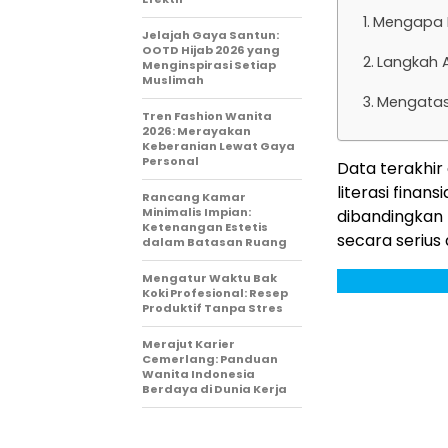
Mengapa P
Jelajah Gaya Santun:
OOTD Hijab 2026 yang
Langkah A
Menginspirasi Setiap
Muslimah
Mengatas
Tren Fashion Wanita
2026: Merayakan
Keberanian Lewat Gaya
Personal
Data terakhir
literasi fina
Rancang Kamar
Minimalis Impian:
dibandingkan 
Ketenangan Estetis
secara serius
dalam Batasan Ruang
Mengatur Waktu Bak
Koki Profesional: Resep
Produktif Tanpa Stres
Merajut Karier
Cemerlang: Panduan
Wanita Indonesia
Berdaya di Dunia Kerja