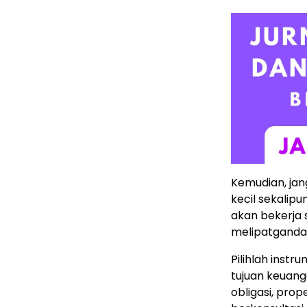
Kemudian, jan
kecil sekalip
akan bekerja s
melipatgandaka
Pilihlah instr
tujuan keuang
obligasi, pro