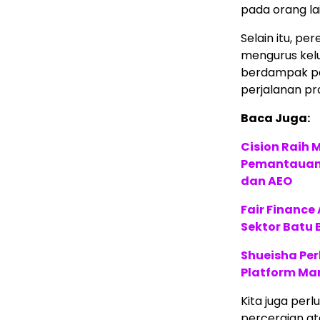
pada orang lain
Selain itu, p
mengurus kel
berdampak pa
perjalanan pr
Baca Juga:
Cision Raih
Pemantauan d
dan AEO
Fair Financ
Sektor Batu 
Shueisha Pe
Platform Ma
Kita juga per
perceraian at