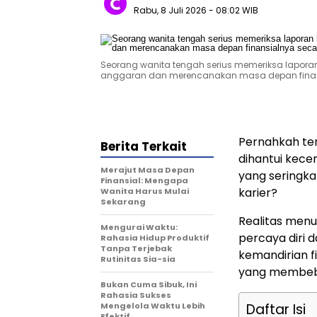
Rabu, 8 Juli 2026
- 08:02 WIB
Seorang wanita tengah serius memeriksa lapora
anggaran dan merencanakan masa depan finans
Pernahkah te
Berita Terkait
dihantui kece
Merajut Masa Depan
yang seringk
Finansial: Mengapa
karier?
Wanita Harus Mulai
Sekarang
Realitas men
Mengurai Waktu:
percaya diri 
Rahasia Hidup Produktif
Tanpa Terjebak
kemandirian f
Rutinitas Sia-sia
yang membeba
Bukan Cuma Sibuk, Ini
Rahasia Sukses
Mengelola Waktu Lebih
Daftar Isi
Efektif