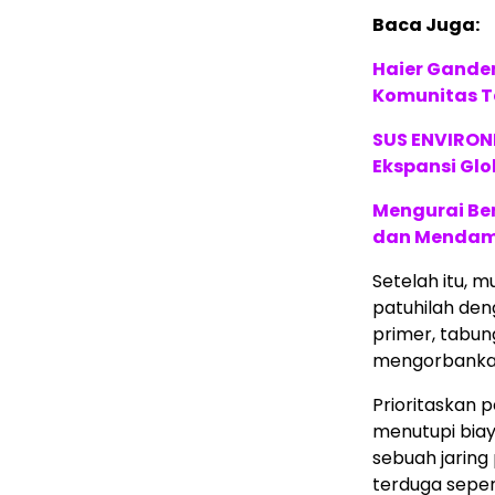
Baca Juga:
Haier Ganden
Komunitas T
SUS ENVIRONM
Ekspansi Glo
Mengurai Be
dan Mendam
Setelah itu, 
patuhilah den
primer, tabun
mengorbankan
Prioritaskan
menutupi biay
sebuah jaring
terduga seper