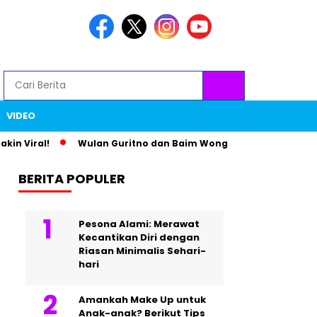
VIDEO
ral!
Wulan Guritno dan Baim Wong Bikin Heboh Lewat Foto
BERITA POPULER
Pesona Alami: Merawat
Kecantikan Diri dengan
Riasan Minimalis Sehari-
hari
Amankah Make Up untuk
Anak-anak? Berikut Tips