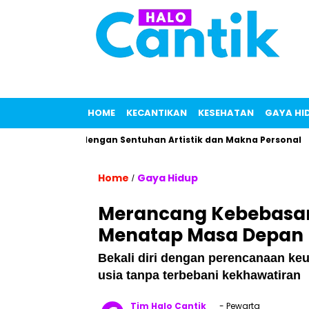
HOME
KECANTIKAN
KESEHATAN
GAYA HI
rfum Lokal dengan Sentuhan Artistik dan Makna Personal
M
Home
Gaya Hidup
/
Merancang Kebebasan F
Menatap Masa Depan
Bekali diri dengan perencanaan keu
usia tanpa terbebani kekhawatiran
Tim Halo Cantik
- Pewarta