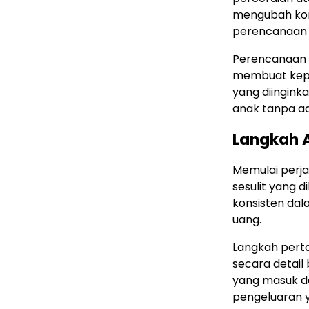
mengubah kondi
perencanaan 
Perencanaan 
membuat keput
yang diingink
anak tanpa a
Langkah A
Memulai perja
sesulit yang 
konsisten da
uang.
Langkah pert
secara detail
yang masuk da
pengeluaran ya