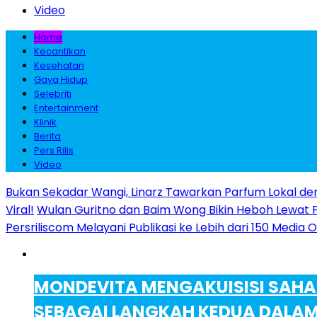
Video
Home
Kecantikan
Kesehatan
Gaya Hidup
Selebriti
Entertainment
Klinik
Berita
Pers Rilis
Video
Bukan Sekadar Wangi, Linarz Tawarkan Parfum Lokal de
Viral!
Wulan Guritno dan Baim Wong Bikin Heboh Lewat 
Persriliscom Melayani Publikasi ke Lebih dari 150 Media
MONDEVITA MENGAKUISISI SAHA
SEBAGAI LANGKAH KEDUA DALA