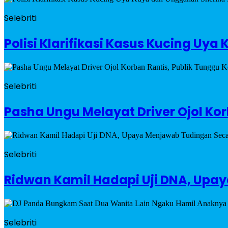
Selebriti
Polisi Klarifikasi Kasus Kucing U
Selebriti
Pasha Ungu Melayat Driver Ojol Kor
Selebriti
Ridwan Kamil Hadapi Uji DNA, Upa
Selebriti