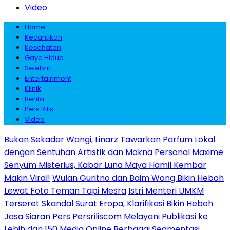
Video
Home
Kecantikan
Kesehatan
Gaya Hidup
Selebriti
Entertainment
Klinik
Berita
Pers Rilis
Video
Bukan Sekadar Wangi, Linarz Tawarkan Parfum Lokal
dengan Sentuhan Artistik dan Makna Personal
Maxime
Senyum Misterius, Kabar Luna Maya Hamil Kembar
Makin Viral!
Wulan Guritno dan Baim Wong Bikin Heboh
Lewat Foto Teman Tapi Mesra
Istri Menteri UMKM
Terseret Skandal Surat Eropa, Klarifikasi Bikin Heboh
Jasa Siaran Pers Persriliscom Melayani Publikasi ke
Lebih dari 150 Media Online Berbagai Segmentasi