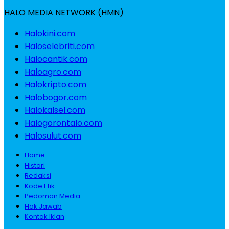
HALO MEDIA NETWORK (HMN)
Halokini.com
Haloselebriti.com
Halocantik.com
Haloagro.com
Halokripto.com
Halobogor.com
Halokalsel.com
Halogorontalo.com
Halosulut.com
Home
Histori
Redaksi
Kode Etik
Pedoman Media
Hak Jawab
Kontak Iklan