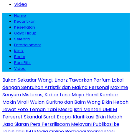
Video
Home
Kecantikan
Kesehatan
Gaya Hidup
Selebriti
Entertainment
Klinik
Berita
Pers Rilis
Video
Bukan Sekadar Wangi, Linarz Tawarkan Parfum Lokal
dengan Sentuhan Artistik dan Makna Personal
Maxime
Senyum Misterius, Kabar Luna Maya Hamil Kembar
Makin Viral!
Wulan Guritno dan Baim Wong Bikin Heboh
Lewat Foto Teman Tapi Mesra
Istri Menteri UMKM
Terseret Skandal Surat Eropa, Klarifikasi Bikin Heboh
Jasa Siaran Pers Persriliscom Melayani Publikasi ke
Lebih dari 150 Media Online Berbagai Segmentasi