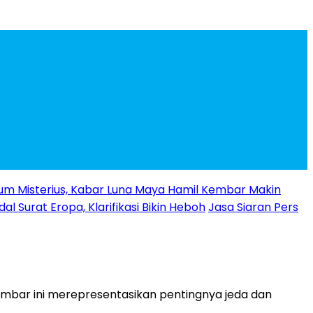
m Misterius, Kabar Luna Maya Hamil Kembar Makin
l Surat Eropa, Klarifikasi Bikin Heboh
Jasa Siaran Pers