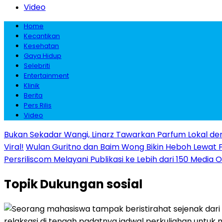
Video
Home
Kecantikan
Kesehatan
Gaya Hidup
Selebriti
Entertainment
Klinik
Berita
Pers Rilis
Video
Bukan Sekadar Wangi, Linarz Tawarkan Parfum Lokal de
Viral!
Wulan Guritno dan Baim Wong Bikin Heboh Lewat 
Persriliscom Melayani Publikasi ke Lebih dari 150 Media
Topik
Dukungan sosial