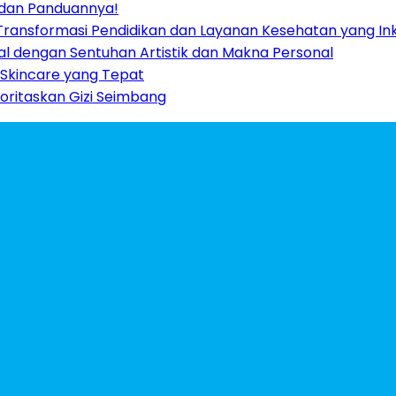
 dan Panduannya!
Transformasi Pendidikan dan Layanan Kesehatan yang Ink
al dengan Sentuhan Artistik dan Makna Personal
 Skincare yang Tepat
ioritaskan Gizi Seimbang