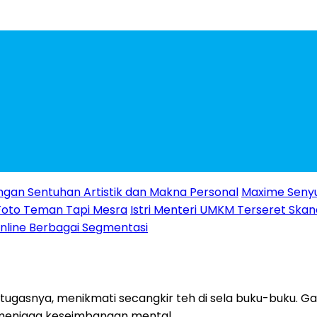
ngan Sentuhan Artistik dan Makna Personal
Maxime Senyu
Foto Teman Tapi Mesra
Istri Menteri UMKM Terseret Skanda
 Online Berbagai Segmentasi