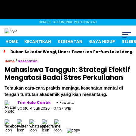
SCROLL TO CONTINUE WITH CONTENT
HOME
KECANTIKAN
KESEHATAN
GAYA HIDUP
SELEBR
Bukan Sekadar Wangi, Linarz Tawarkan Parfum Lokal dengan
/
Home
Kesehatan
Mahasiswa Tangguh: Strategi Efektif
Mengatasi Badai Stres Perkuliahan
Temukan cara-cara praktis menjaga kesehatan mental di
tengah tuntutan akademik yang kian menantang.
Tim Halo Cantik
- Pewarta
Sabtu, 4 Juli 2026
- 07:37 WIB