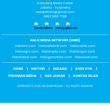
Indonesia Media Center
Jakarta - Indonesia
redaksihallo@gmail.com
0853 1555 7788
HALO MEDIA NETWORK (HMN)
Halokini.com
Haloselebriti.com
Halocantik.com
Haloagro.com
Halokripto.com
Halobogor.com
Halokalsel.com
Halogorontalo.com
Halosulut.com
HOME
HISTORI
REDAKSI
KODE ETIK
PEDOMAN MEDIA
HAK JAWAB
KONTAK IKLAN
COPYRIGHT © 2026 HALOCANTIK.COM - ALL RIGHTS RESERVED