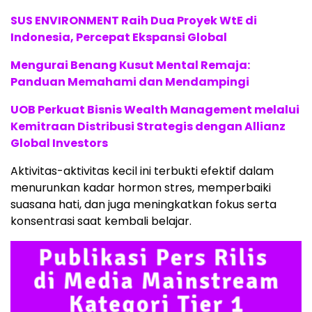
SUS ENVIRONMENT Raih Dua Proyek WtE di
Indonesia, Percepat Ekspansi Global
Mengurai Benang Kusut Mental Remaja:
Panduan Memahami dan Mendampingi
UOB Perkuat Bisnis Wealth Management melalui
Kemitraan Distribusi Strategis dengan Allianz
Global Investors
Aktivitas-aktivitas kecil ini terbukti efektif dalam
menurunkan kadar hormon stres, memperbaiki
suasana hati, dan juga meningkatkan fokus serta
konsentrasi saat kembali belajar.