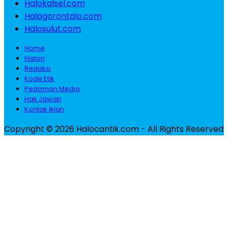
Halokalsel.com
Halogorontalo.com
Halosulut.com
Home
Histori
Redaksi
Kode Etik
Pedoman Media
Hak Jawab
Kontak Iklan
Copyright © 2026 Halocantik.com - All Rights Reserved