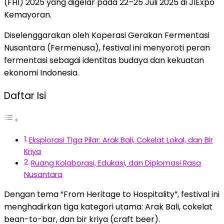
(FHI) 2025 yang digelar pada 22–25 Juli 2025 di JIExpo
Kemayoran.
Diselenggarakan oleh Koperasi Gerakan Fermentasi
Nusantara (Fermenusa), festival ini menyoroti peran
fermentasi sebagai identitas budaya dan kekuatan
ekonomi Indonesia.
Daftar Isi
Eksplorasi Tiga Pilar: Arak Bali, Cokelat Lokal, dan Bir
Kriya
Ruang Kolaborasi, Edukasi, dan Diplomasi Rasa
Nusantara
Dengan tema “From Heritage to Hospitality”, festival ini
menghadirkan tiga kategori utama: Arak Bali, cokelat
bean-to-bar, dan bir kriya (craft beer).