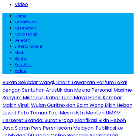
Video
Home
Kecantikan
Kesehatan
Gaya Hidup
Selebriti
Entertainment
Klinik
Berita
Pers Rilis
Video
Bukan Sekadar Wangi, Linarz Tawarkan Parfum Lokal
dengan Sentuhan Artistik dan Makna Personal
Maxime
Senyum Misterius, Kabar Luna Maya Hamil Kembar
Makin Viral!
Wulan Guritno dan Baim Wong Bikin Heboh
Lewat Foto Teman Tapi Mesra
Istri Menteri UMKM
Terseret Skandal Surat Eropa, Klarifikasi Bikin Heboh
Jasa Siaran Pers Persriliscom Melayani Publikasi ke
Lebih dari 150 Media Online Berbagai Segmentasi