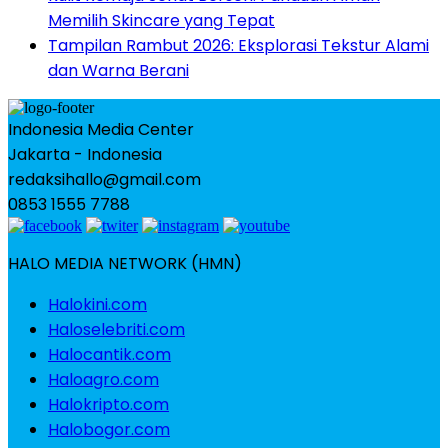
Memilih Skincare yang Tepat
Tampilan Rambut 2026: Eksplorasi Tekstur Alami
dan Warna Berani
Indonesia Media Center
Jakarta - Indonesia
redaksihallo@gmail.com
0853 1555 7788
HALO MEDIA NETWORK (HMN)
Halokini.com
Haloselebriti.com
Halocantik.com
Haloagro.com
Halokripto.com
Halobogor.com