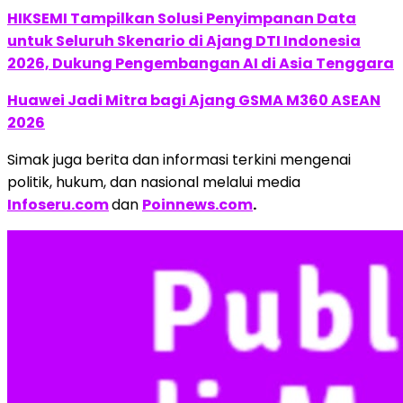
HIKSEMI Tampilkan Solusi Penyimpanan Data
untuk Seluruh Skenario di Ajang DTI Indonesia
2026, Dukung Pengembangan AI di Asia Tenggara
Huawei Jadi Mitra bagi Ajang GSMA M360 ASEAN
2026
Simak juga berita dan informasi terkini mengenai
politik, hukum, dan nasional melalui media
Infoseru.com
dan
Poinnews.com
.