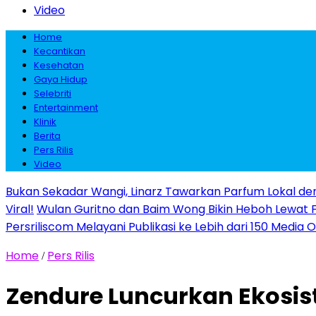
Video
Home
Kecantikan
Kesehatan
Gaya Hidup
Selebriti
Entertainment
Klinik
Berita
Pers Rilis
Video
Bukan Sekadar Wangi, Linarz Tawarkan Parfum Lokal de
Viral!
Wulan Guritno dan Baim Wong Bikin Heboh Lewat 
Persriliscom Melayani Publikasi ke Lebih dari 150 Media
Home
Pers Rilis
/
Zendure Luncurkan Ekosist