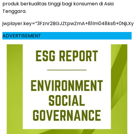
produk berkualitas tinggi bagi konsumen di Asia
Tenggara.
jwplayer.key=”3Fznr2BGJZtpwZmA+81lm048ks6+0NjLX
ADVERTISEMENT