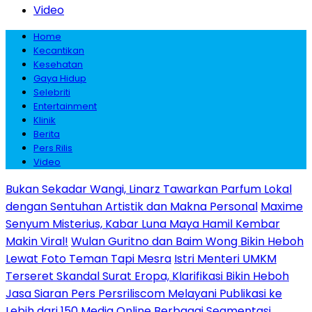
Video
Home
Kecantikan
Kesehatan
Gaya Hidup
Selebriti
Entertainment
Klinik
Berita
Pers Rilis
Video
Bukan Sekadar Wangi, Linarz Tawarkan Parfum Lokal
dengan Sentuhan Artistik dan Makna Personal
Maxime
Senyum Misterius, Kabar Luna Maya Hamil Kembar
Makin Viral!
Wulan Guritno dan Baim Wong Bikin Heboh
Lewat Foto Teman Tapi Mesra
Istri Menteri UMKM
Terseret Skandal Surat Eropa, Klarifikasi Bikin Heboh
Jasa Siaran Pers Persriliscom Melayani Publikasi ke
Lebih dari 150 Media Online Berbagai Segmentasi