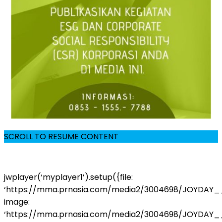
SCROLL TO RESUME CONTENT
jwplayer(‘myplayer1’).setup({file:
‘https://mma.prnasia.com/media2/3004698/JOYDAY
image:
‘https://mma.prnasia.com/media2/3004698/JOYDAY