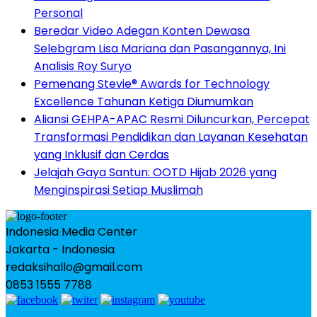
Personal
Beredar Video Adegan Konten Dewasa
Selebgram Lisa Mariana dan Pasangannya, Ini
Analisis Roy Suryo
Pemenang Stevie® Awards for Technology
Excellence Tahunan Ketiga Diumumkan
Aliansi GEHPA-APAC Resmi Diluncurkan, Percepat
Transformasi Pendidikan dan Layanan Kesehatan
yang Inklusif dan Cerdas
Jelajah Gaya Santun: OOTD Hijab 2026 yang
Menginspirasi Setiap Muslimah
Indonesia Media Center
Jakarta - Indonesia
redaksihallo@gmail.com
0853 1555 7788