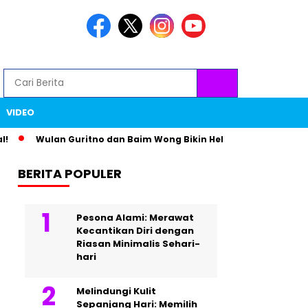
VIDEO
Wulan Guritno dan Baim Wong Bikin Heboh Lewat Foto Teman T
BERITA POPULER
Pesona Alami: Merawat
Kecantikan Diri dengan
Riasan Minimalis Sehari-
hari
Melindungi Kulit
Sepanjang Hari: Memilih