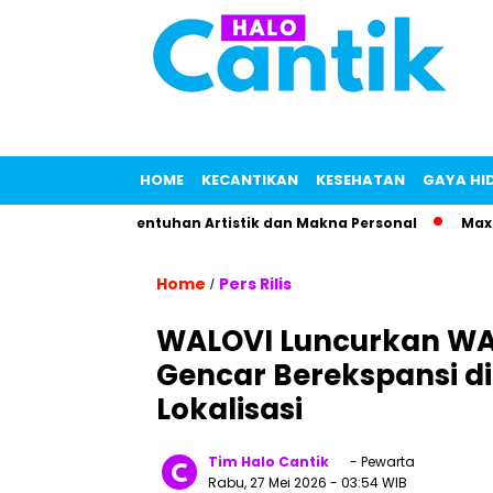
HOME
KECANTIKAN
KESEHATAN
GAYA HI
al dengan Sentuhan Artistik dan Makna Personal
Maxime Se
Home
Pers Rilis
/
WALOVI Luncurkan WA
Gencar Berekspansi di
Lokalisasi
Tim Halo Cantik
- Pewarta
Rabu, 27 Mei 2026
- 03:54 WIB