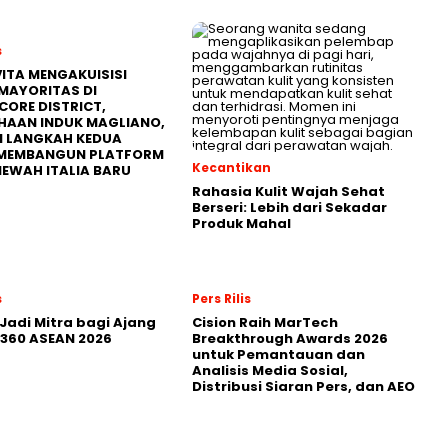
s
ITA MENGAKUISISI
MAYORITAS DI
CORE DISTRICT,
HAAN INDUK MAGLIANO,
I LANGKAH KEDUA
MEMBANGUN PLATFORM
Kecantikan
MEWAH ITALIA BARU
Rahasia Kulit Wajah Sehat
Berseri: Lebih dari Sekadar
Produk Mahal
s
Pers Rilis
Jadi Mitra bagi Ajang
Cision Raih MarTech
360 ASEAN 2026
Breakthrough Awards 2026
untuk Pemantauan dan
Analisis Media Sosial,
Distribusi Siaran Pers, dan AEO