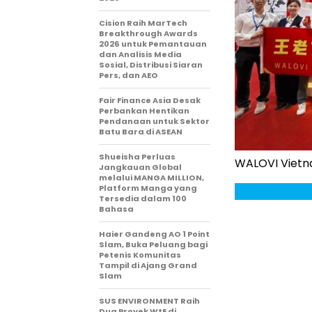
Cision Raih MarTech
Breakthrough Awards
2026 untuk Pemantauan
dan Analisis Media
Sosial, Distribusi Siaran
Pers, dan AEO
Fair Finance Asia Desak
Perbankan Hentikan
Pendanaan untuk Sektor
Batu Bara di ASEAN
Shueisha Perluas
WALOVI Vietna
Jangkauan Global
melalui MANGA MILLION,
Platform Manga yang
Tersedia dalam 100
Bahasa
Haier Gandeng AO 1 Point
Slam, Buka Peluang bagi
Petenis Komunitas
Tampil di Ajang Grand
Slam
SUS ENVIRONMENT Raih
Dua Proyek WtE di