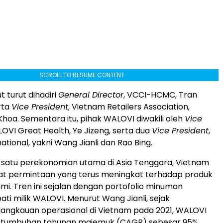
SCROLL TO RESUME CONTENT
 turut dihadiri
General Director
, VCCI-HCMC, Tran
rta
Vice President
, Vietnam Retailers Association,
hoa. Sementara itu, pihak WALOVI diwakili oleh
Vice
LOVI Great Health, Ye Jizeng, serta dua
Vice President
,
tional, yakni Wang Jianli dan Rao Bing.
 satu perekonomian utama di Asia Tenggara, Vietnam
kat permintaan yang terus meningkat terhadap produk
mi. Tren ini sejalan dengan portofolio minuman
ti milik WALOVI. Menurut Wang Jianli, sejak
angkauan operasional di Vietnam pada 2021, WALOVI
tumbuhan tahunan majemuk (CAGR) sebesar 95%.