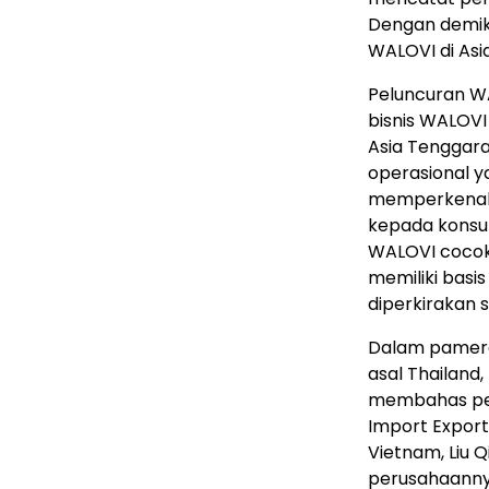
Dengan demiki
WALOVI di Asi
Peluncuran W
bisnis WALOVI
Asia Tenggara.
operasional y
memperkenalk
kepada konsum
WALOVI cocok 
memiliki basi
diperkirakan 
Dalam pamera
asal Thailand,
membahas pel
Import Expor
Vietnam, Liu 
perusahaannya