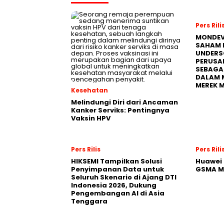
Pers Rili
MONDEV
SAHAM 
UNDERS
PERUSA
SEBAGA
DALAM 
MEREK 
Kesehatan
Melindungi Diri dari Ancaman
Kanker Serviks: Pentingnya
Vaksin HPV
Pers Rilis
Pers Rili
HIKSEMI Tampilkan Solusi
Huawei 
Penyimpanan Data untuk
GSMA M
Seluruh Skenario di Ajang DTI
Indonesia 2026, Dukung
Pengembangan AI di Asia
Tenggara