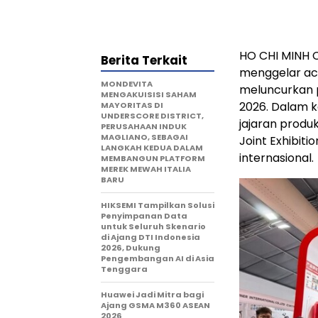
HO CHI MINH C
Berita Terkait
menggelar aca
MONDEVITA
meluncurkan p
MENGAKUISISI SAHAM
2026. Dalam 
MAYORITAS DI
UNDERSCORE DISTRICT,
jajaran produ
PERUSAHAAN INDUK
MAGLIANO, SEBAGAI
Joint Exhibiti
LANGKAH KEDUA DALAM
internasional.
MEMBANGUN PLATFORM
MEREK MEWAH ITALIA
BARU
HIKSEMI Tampilkan Solusi
Penyimpanan Data
untuk Seluruh Skenario
di Ajang DTI Indonesia
2026, Dukung
Pengembangan AI di Asia
Tenggara
Huawei Jadi Mitra bagi
Ajang GSMA M360 ASEAN
2026