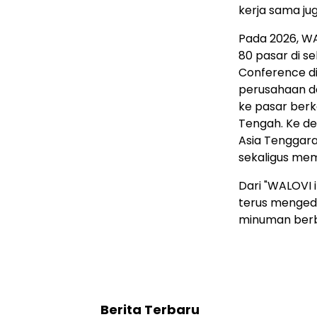
kerja sama ju
Pada 2026, WA
80 pasar di s
Conference d
perusahaan da
ke pasar berk
Tengah. Ke d
Asia Tenggara
sekaligus mem
Dari "WALOVI i
terus mengede
minuman berba
Berita Terbaru