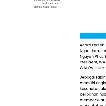
Indonesia, Percepat
Ekspansi Global
Acara tersebut
Ngoc Liem, se
Nguyen Phuc K
President
, WA
WALOVI Interna
Sebagai salah
memiliki ting
kesehatan ala
berbahan naba
memperkuat j
mencatat per