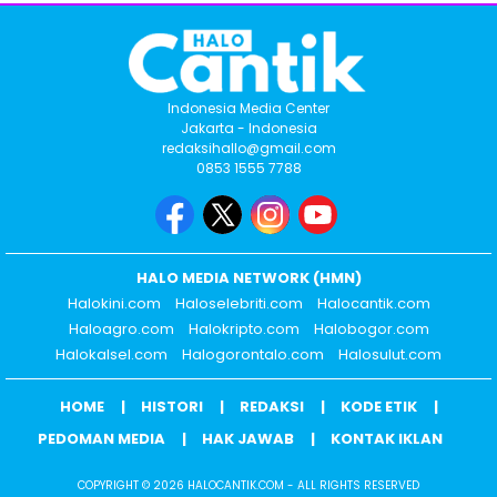
Indonesia Media Center
Jakarta - Indonesia
redaksihallo@gmail.com
0853 1555 7788
HALO MEDIA NETWORK (HMN)
Halokini.com
Haloselebriti.com
Halocantik.com
Haloagro.com
Halokripto.com
Halobogor.com
Halokalsel.com
Halogorontalo.com
Halosulut.com
HOME
HISTORI
REDAKSI
KODE ETIK
PEDOMAN MEDIA
HAK JAWAB
KONTAK IKLAN
COPYRIGHT © 2026 HALOCANTIK.COM - ALL RIGHTS RESERVED