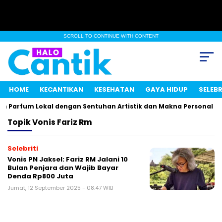
SCROLL TO CONTINUE WITH CONTENT
HOME
KECANTIKAN
KESEHATAN
GAYA HIDUP
SELEBR
n Parfum Lokal dengan Sentuhan Artistik dan Makna Personal
Topik
Vonis Fariz Rm
Selebriti
Vonis PN Jaksel: Fariz RM Jalani 10
Bulan Penjara dan Wajib Bayar
Denda Rp800 Juta
Jumat, 12 September 2025 - 08:47 WIB