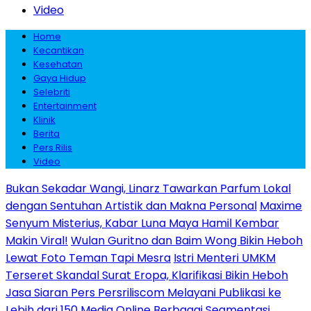
Video
Home
Kecantikan
Kesehatan
Gaya Hidup
Selebriti
Entertainment
Klinik
Berita
Pers Rilis
Video
Bukan Sekadar Wangi, Linarz Tawarkan Parfum Lokal
dengan Sentuhan Artistik dan Makna Personal
Maxime
Senyum Misterius, Kabar Luna Maya Hamil Kembar
Makin Viral!
Wulan Guritno dan Baim Wong Bikin Heboh
Lewat Foto Teman Tapi Mesra
Istri Menteri UMKM
Terseret Skandal Surat Eropa, Klarifikasi Bikin Heboh
Jasa Siaran Pers Persriliscom Melayani Publikasi ke
Lebih dari 150 Media Online Berbagai Segmentasi