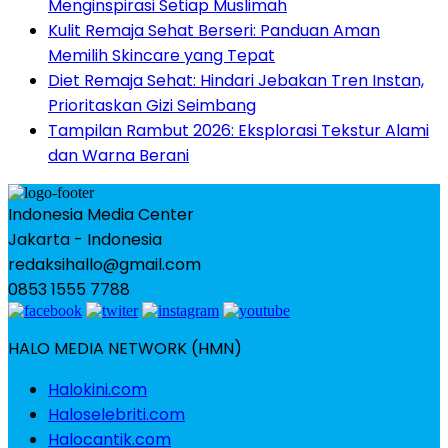
Menginspirasi Setiap Muslimah
Kulit Remaja Sehat Berseri: Panduan Aman
Memilih Skincare yang Tepat
Diet Remaja Sehat: Hindari Jebakan Tren Instan,
Prioritaskan Gizi Seimbang
Tampilan Rambut 2026: Eksplorasi Tekstur Alami
dan Warna Berani
Indonesia Media Center
Jakarta - Indonesia
redaksihallo@gmail.com
0853 1555 7788
HALO MEDIA NETWORK (HMN)
Halokini.com
Haloselebriti.com
Halocantik.com