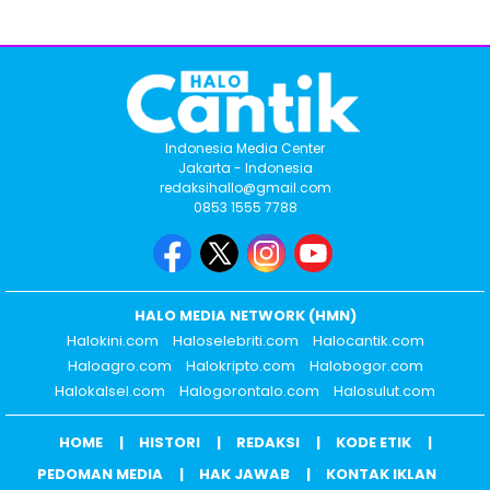
Indonesia Media Center
Jakarta - Indonesia
redaksihallo@gmail.com
0853 1555 7788
HALO MEDIA NETWORK (HMN)
Halokini.com
Haloselebriti.com
Halocantik.com
Haloagro.com
Halokripto.com
Halobogor.com
Halokalsel.com
Halogorontalo.com
Halosulut.com
HOME
HISTORI
REDAKSI
KODE ETIK
PEDOMAN MEDIA
HAK JAWAB
KONTAK IKLAN