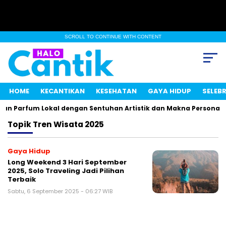
SCROLL TO CONTINUE WITH CONTENT
HOME
KECANTIKAN
KESEHATAN
GAYA HIDUP
SELEBR
an Parfum Lokal dengan Sentuhan Artistik dan Makna Personal
Topik
Tren Wisata 2025
Gaya Hidup
Long Weekend 3 Hari September
2025, Solo Traveling Jadi Pilihan
Terbaik
Sabtu, 6 September 2025 - 06:27 WIB