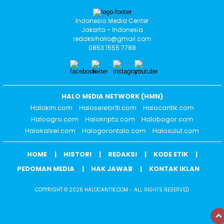
Indonesia Media Center
Jakarta - Indonesia
redaksihallo@gmail.com
0853 1555 7788
HALO MEDIA NETWORK (HMN)
Halokini.com
Haloselebriti.com
Halocantik.com
Haloagro.com
Halokripto.com
Halobogor.com
Halokalsel.com
Halogorontalo.com
Halosulut.com
HOME
HISTORI
REDAKSI
KODE ETIK
PEDOMAN MEDIA
HAK JAWAB
KONTAK IKLAN
COPYRIGHT © 2026 HALOCANTIK.COM - ALL RIGHTS RESERVED