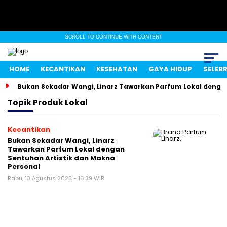
SCROLL TO CONTINUE WITH CONTENT
HOME
KECANTIKAN
KESEHATAN
GAYA HIDUP
SELEBR
Bukan Sekadar Wangi, Linarz Tawarkan Parfum Lokal dengan
Topik
Produk Lokal
Kecantikan
Bukan Sekadar Wangi, Linarz
Tawarkan Parfum Lokal dengan
Sentuhan Artistik dan Makna
Personal
Rabu, 13 Agustus 2025 - 16:39 WIB