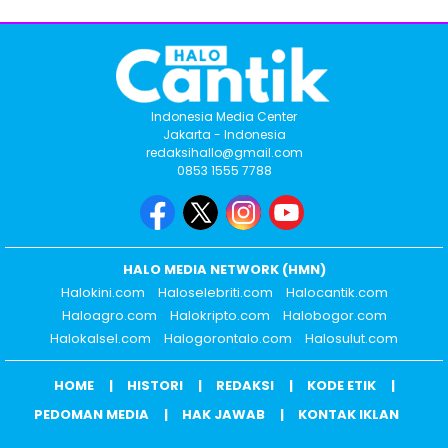
Indonesia Media Center
Jakarta - Indonesia
redaksihallo@gmail.com
0853 1555 7788
HALO MEDIA NETWORK (HMN)
Halokini.com
Haloselebriti.com
Halocantik.com
Haloagro.com
Halokripto.com
Halobogor.com
Halokalsel.com
Halogorontalo.com
Halosulut.com
HOME
HISTORI
REDAKSI
KODE ETIK
PEDOMAN MEDIA
HAK JAWAB
KONTAK IKLAN