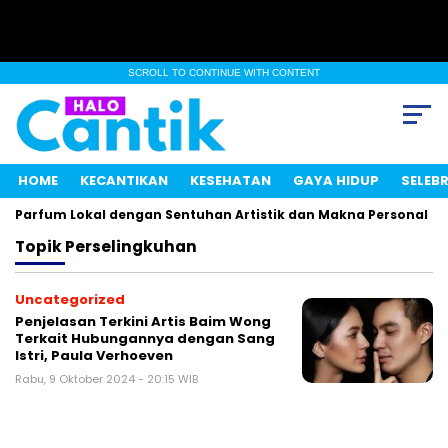
SCROLL TO CONTINUE WITH CONTENT
HOME
KECANTIKAN
KESEHATAN
GAYA HIDUP
SELEBR
 Parfum Lokal dengan Sentuhan Artistik dan Makna Personal
Topik
Perselingkuhan
Uncategorized
Penjelasan Terkini Artis Baim Wong
Terkait Hubungannya dengan Sang
Istri, Paula Verhoeven
Rabu, 9 Oktober 2024 - 20:15 WIB