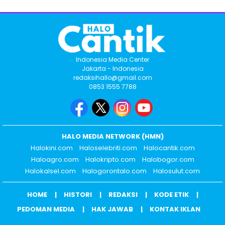
Indonesia Media Center
Jakarta - Indonesia
redaksihallo@gmail.com
0853 1555 7788
HALO MEDIA NETWORK (HMN)
Halokini.com
Haloselebriti.com
Halocantik.com
Haloagro.com
Halokripto.com
Halobogor.com
Halokalsel.com
Halogorontalo.com
Halosulut.com
HOME
HISTORI
REDAKSI
KODE ETIK
PEDOMAN MEDIA
HAK JAWAB
KONTAK IKLAN