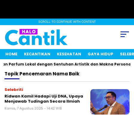
SCROLL TO CONTINUE WITH CONTENT
HOME
KECANTIKAN
KESEHATAN
GAYA HIDUP
SELEBR
kan Parfum Lokal dengan Sentuhan Artistik dan Makna Personal
Topik
Pencemaran Nama Baik
Selebriti
Ridwan Kamil Hadapi Uji DNA, Upaya
Menjawab Tudingan Secara Ilmiah
Kamis, 7 Agustus 2025 - 14:42 WIB