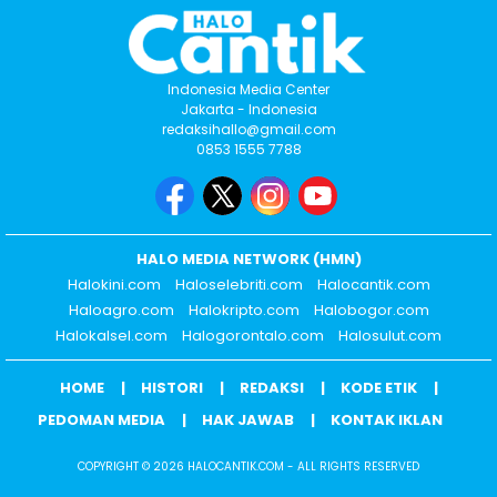
Indonesia Media Center
Jakarta - Indonesia
redaksihallo@gmail.com
0853 1555 7788
HALO MEDIA NETWORK (HMN)
Halokini.com
Haloselebriti.com
Halocantik.com
Haloagro.com
Halokripto.com
Halobogor.com
Halokalsel.com
Halogorontalo.com
Halosulut.com
HOME
HISTORI
REDAKSI
KODE ETIK
PEDOMAN MEDIA
HAK JAWAB
KONTAK IKLAN
COPYRIGHT © 2026 HALOCANTIK.COM - ALL RIGHTS RESERVED