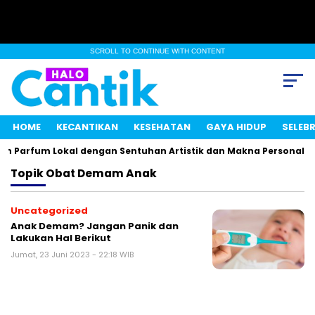
SCROLL TO CONTINUE WITH CONTENT
HOME
KECANTIKAN
KESEHATAN
GAYA HIDUP
SELEBR
n Parfum Lokal dengan Sentuhan Artistik dan Makna Personal
Topik
Obat Demam Anak
Uncategorized
Anak Demam? Jangan Panik dan
Lakukan Hal Berikut
Jumat, 23 Juni 2023 - 22:18 WIB