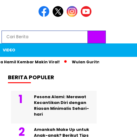
VIDEO
Hamil Kembar Makin Viral!
Wulan Guritno dan Baim Wong Bi
BERITA POPULER
Pesona Alami: Merawat
Kecantikan Diri dengan
Riasan Minimalis Sehari-
hari
Amankah Make Up untuk
Anak-anak? Berikut Tips