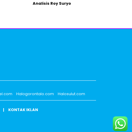
Analisis Roy Suryo
el.com
Halogorontalo.com
Halosulut.com
KONTAK IKLAN