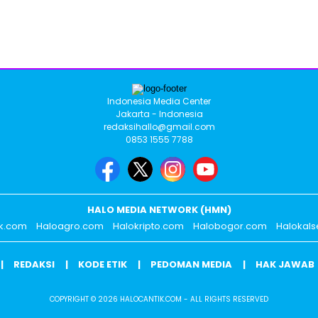
Indonesia Media Center
Jakarta - Indonesia
redaksihallo@gmail.com
0853 1555 7788
HALO MEDIA NETWORK (HMN)
ik.com
Haloagro.com
Halokripto.com
Halobogor.com
Halokals
REDAKSI
KODE ETIK
PEDOMAN MEDIA
HAK JAWAB
COPYRIGHT © 2026 HALOCANTIK.COM - ALL RIGHTS RESERVED