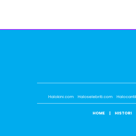
Halokini.com
Haloselebriti.com
Halocant
HOME
HISTORI