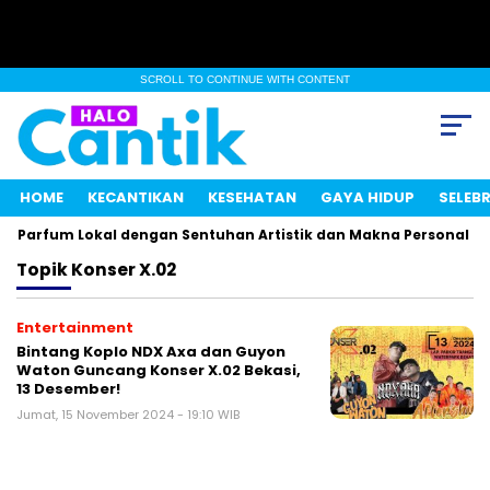
SCROLL TO CONTINUE WITH CONTENT
HOME
KECANTIKAN
KESEHATAN
GAYA HIDUP
SELEBR
n Parfum Lokal dengan Sentuhan Artistik dan Makna Personal
Topik
Konser X.02
Entertainment
Bintang Koplo NDX Axa dan Guyon
Waton Guncang Konser X.02 Bekasi,
13 Desember!
Jumat, 15 November 2024 - 19:10 WIB