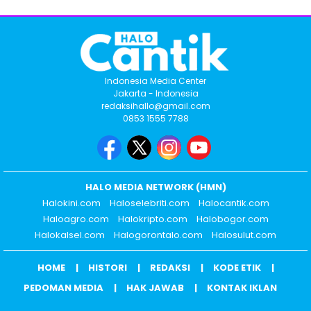
Indonesia Media Center
Jakarta - Indonesia
redaksihallo@gmail.com
0853 1555 7788
HALO MEDIA NETWORK (HMN)
Halokini.com
Haloselebriti.com
Halocantik.com
Haloagro.com
Halokripto.com
Halobogor.com
Halokalsel.com
Halogorontalo.com
Halosulut.com
HOME
HISTORI
REDAKSI
KODE ETIK
PEDOMAN MEDIA
HAK JAWAB
KONTAK IKLAN