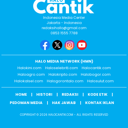
Indonesia Media Center
Jakarta - Indonesia
redaksihallo@gmail.com
0853 1555 7788
HALO MEDIA NETWORK (HMN)
Halokini.com
Haloselebriti.com
Halocantik.com
Haloagro.com
Halokripto.com
Halobogor.com
Halokalsel.com
Halogorontalo.com
Halosulut.com
HOME
HISTORI
REDAKSI
KODE ETIK
PEDOMAN MEDIA
HAK JAWAB
KONTAK IKLAN
COPYRIGHT © 2026 HALOCANTIK.COM - ALL RIGHTS RESERVED