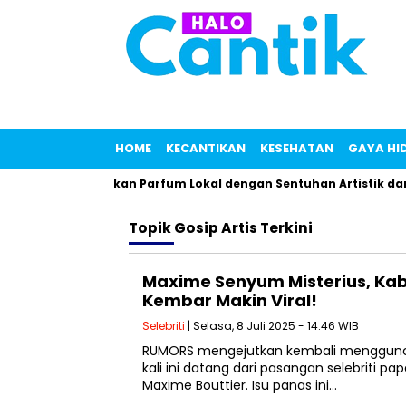
HOME
KECANTIKAN
KESEHATAN
GAYA HI
i, Linarz Tawarkan Parfum Lokal dengan Sentuhan Artistik dan 
Topik
Gosip Artis Terkini
Maxime Senyum Misterius, Ka
Kembar Makin Viral!
Selebriti
| Selasa, 8 Juli 2025 - 14:46 WIB
RUMORS mengejutkan kembali mengguncan
kali ini datang dari pasangan selebriti p
Maxime Bouttier. Isu panas ini…