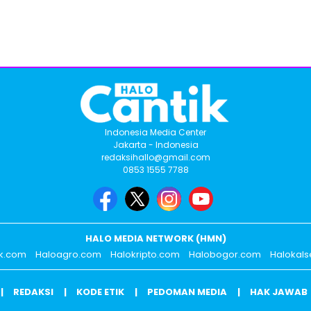
Indonesia Media Center
Jakarta - Indonesia
redaksihallo@gmail.com
0853 1555 7788
HALO MEDIA NETWORK (HMN)
ik.com
Haloagro.com
Halokripto.com
Halobogor.com
Halokals
REDAKSI
KODE ETIK
PEDOMAN MEDIA
HAK JAWAB