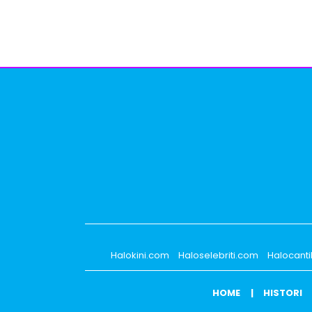
Halokini.com
Haloselebriti.com
Halocant
HOME
HISTORI