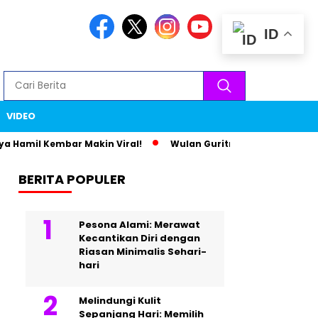
ID
VIDEO
Hamil Kembar Makin Viral!
Wulan Guritno dan Baim Wong Bi
BERITA POPULER
Pesona Alami: Merawat
Kecantikan Diri dengan
Riasan Minimalis Sehari-
hari
Melindungi Kulit
Sepanjang Hari: Memilih