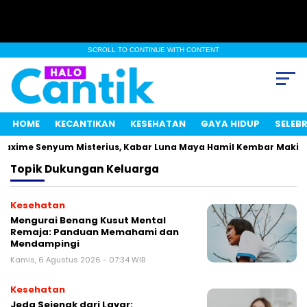
SCROLL TO CONTINUE WITH CONTENT
HOME
KECANTIKAN
KESEHATAN
GAYA HIDUP
SELEBR
axime Senyum Misterius, Kabar Luna Maya Hamil Kembar Makin Vi
Topik
Dukungan Keluarga
Kesehatan
Mengurai Benang Kusut Mental
Remaja: Panduan Memahami dan
Mendampingi
Kamis, 6 Agustus 2026 - 07:34 WIB
Kesehatan
Jeda Sejenak dari Layar: