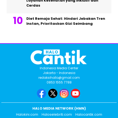
Layanan Kesehatan yang Inklusif dan
Cerdas
Diet Remaja Sehat: Hindari Jebakan Tren
Instan, Prioritaskan Gizi Seimbang
Indonesia Media Center
Jakarta - Indonesia
redaksihallo@gmail.com
0853 1555 7788
HALO MEDIA NETWORK (HMN)
Halokini.com
Haloselebriti.com
Halocantik.com