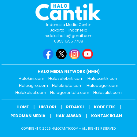
Indonesia Media Center
Jakarta - Indonesia
redaksihallo@gmail.com
0853 1555 7788
HALO MEDIA NETWORK (HMN)
Halokini.com
Haloselebriti.com
Halocantik.com
Haloagro.com
Halokripto.com
Halobogor.com
Halokalsel.com
Halogorontalo.com
Halosulut.com
HOME
HISTORI
REDAKSI
KODE ETIK
PEDOMAN MEDIA
HAK JAWAB
KONTAK IKLAN
COPYRIGHT © 2026 HALOCANTIK.COM - ALL RIGHTS RESERVED