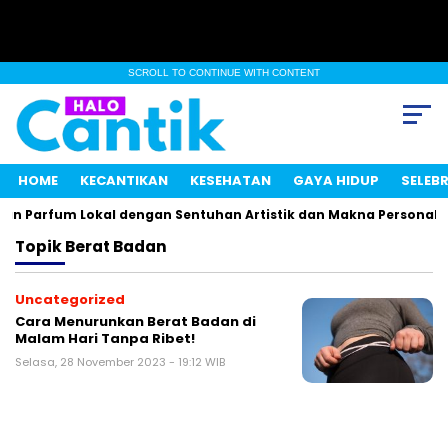
SCROLL TO CONTINUE WITH CONTENT
HOME
KECANTIKAN
KESEHATAN
GAYA HIDUP
SELEBR
an Parfum Lokal dengan Sentuhan Artistik dan Makna Personal
Topik
Berat Badan
Uncategorized
Cara Menurunkan Berat Badan di
Malam Hari Tanpa Ribet!
Selasa, 28 November 2023 - 19:12 WIB