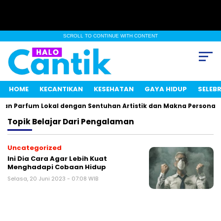
SCROLL TO CONTINUE WITH CONTENT
HOME
KECANTIKAN
KESEHATAN
GAYA HIDUP
SELEBR
an Parfum Lokal dengan Sentuhan Artistik dan Makna Personal
Topik
Belajar Dari Pengalaman
Uncategorized
Ini Dia Cara Agar Lebih Kuat
Menghadapi Cobaan Hidup
Selasa, 20 Juni 2023 - 07:08 WIB