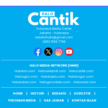
Indonesia Media Center
Jakarta - Indonesia
redaksihallo@gmail.com
0853 1555 7788
HALO MEDIA NETWORK (HMN)
Halokini.com
Haloselebriti.com
Halocantik.com
Haloagro.com
Halokripto.com
Halobogor.com
Halokalsel.com
Halogorontalo.com
Halosulut.com
HOME
HISTORI
REDAKSI
KODE ETIK
PEDOMAN MEDIA
HAK JAWAB
KONTAK IKLAN