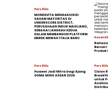
Pers Rilis
MONDEVITA MENGAKUISISI
SAHAM MAYORITAS DI
UNDERSCORE DISTRICT,
PERUSAHAAN INDUK MAGLIANO,
SEBAGAI LANGKAH KEDUA
DALAM MEMBANGUN PLATFORM
Kecanti
MEREK MEWAH ITALIA BARU
Rahasia
Berseri
Produk
Pers Rilis
Pers Rili
Huawei Jadi Mitra bagi Ajang
Cision 
GSMA M360 ASEAN 2026
Breakt
untuk 
Analisis
Distrib