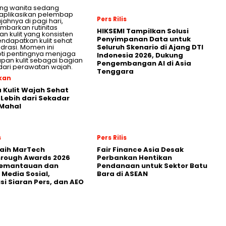
Pers Rilis
HIKSEMI Tampilkan Solusi
Penyimpanan Data untuk
Seluruh Skenario di Ajang DTI
Indonesia 2026, Dukung
Pengembangan AI di Asia
Tenggara
kan
 Kulit Wajah Sehat
: Lebih dari Sekadar
 Mahal
s
Pers Rilis
Raih MarTech
Fair Finance Asia Desak
hrough Awards 2026
Perbankan Hentikan
Pemantauan dan
Pendanaan untuk Sektor Batu
 Media Sosial,
Bara di ASEAN
usi Siaran Pers, dan AEO