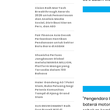
Cision Raih MarTech
Breakthrough Awards
2026 untuk Pemantauan
dan Analisis Media
Sosial, Distribusi Siaran
Pers, dan AEO
Fair Finance Asia Desak
Perbankan Hentikan
Pendanaan untuk Sektor
Batu Bara di ASEAN
Shueisha Perluas
Jangkauan Global
melalui MANGA MILLION,
Platform Manga yang
Tersedia dalam 100
Bahasa
Haier Gandeng AO 1 Point
Slam, Buka Peluang bagi
Petenis Komunitas
Tampil di Ajang Grand
Slam
"Pengendara l
baterai motor 
SUS ENVIRONMENT Raih
Dua Proyek WtE di