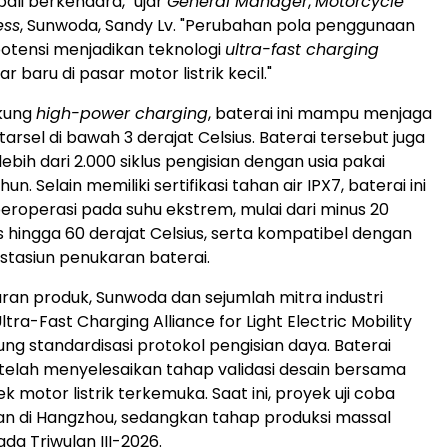
li berkendara," ujar
General Manager
,
Motorcycle
ess
, Sunwoda, Sandy Lv. "Perubahan pola penggunaan
otensi menjadikan teknologi
ultra-fast charging
r baru di pasar motor listrik kecil."
kung
high-power charging
, baterai ini mampu menjaga
ntarsel di bawah 3 derajat Celsius. Baterai tersebut juga
bih dari 2.000 siklus pengisian dengan usia pakai
un. Selain memiliki sertifikasi tahan air IPX7, baterai ini
eroperasi pada suhu ekstrem, mulai dari minus 20
s hingga 60 derajat Celsius, serta kompatibel dengan
 stasiun penukaran baterai.
uran produk, Sunwoda dan sejumlah mitra industri
a-Fast Charging Alliance for Light Electric Mobility
g standardisasi protokol pengisian daya. Baterai
 telah menyelesaikan tahap validasi desain bersama
 motor listrik terkemuka. Saat ini, proyek uji coba
an di Hangzhou, sedangkan tahap produksi massal
da Triwulan III-2026.