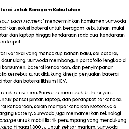
Baterai untuk Beragam Kebutuhan
 Your Each Moment"
mencerminkan komitmen Sunwoda
irkan solusi baterai untuk beragam kebutuhan, mulai
intar dan laptop hingga kendaraan roda dua, kendaraan
an kapal.
asi vertikal yang mencakup bahan baku, sel baterai,
a daur ulang, Sunwoda membangun portofolio lengkap di
ai konsumen, baterai kendaraan, dan penyimpanan
olio tersebut turut didukung kinerja penjualan baterai
intar dan baterai lithium HEV.
ektronik konsumen, Sunwoda memasok baterai yang
untuk ponsel pintar, laptop, dan perangkat terkoneksi.
erai kendaraan, selain memperkenalkan Motorcycle
harging Battery, Sunwoda juga memamerkan teknologi
-charge
untuk mobil listrik penumpang yang mendukung
arging
hingga 1.800 A. Untuk sektor maritim, Sunwoda