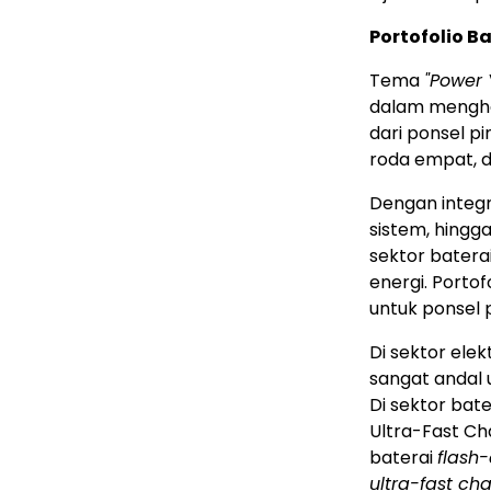
Portofolio 
Tema
"Power
dalam menghad
dari ponsel p
roda empat, d
Dengan integr
sistem, hingg
sektor bater
energi. Portof
untuk ponsel p
Di sektor el
sangat andal 
Di sektor bat
Ultra-Fast C
baterai
flash
ultra-fast ch