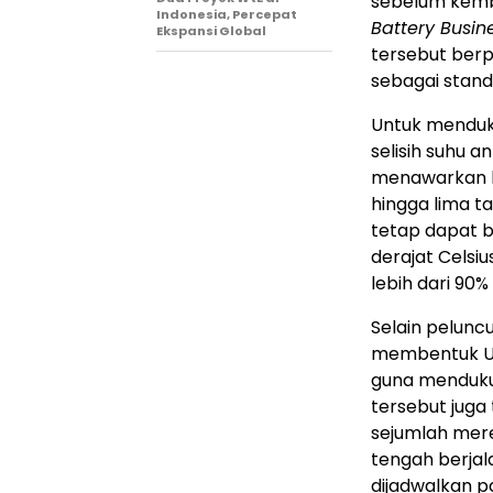
sebelum kemba
Indonesia, Percepat
Battery Busin
Ekspansi Global
tersebut berp
sebagai standa
Untuk mendu
selisih suhu a
menawarkan le
hingga lima tah
tetap dapat b
derajat Celsiu
lebih dari 90%
Selain pelunc
membentuk Ultr
guna mendukun
tersebut juga
sejumlah merek
tengah berjal
dijadwalkan pa