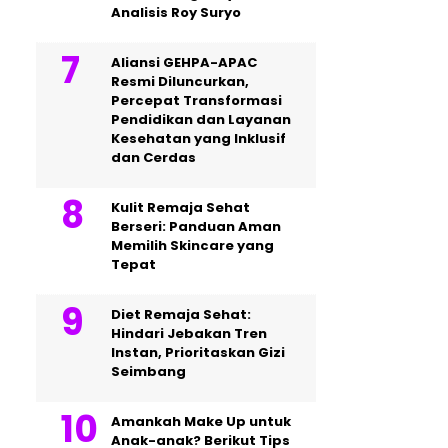
Analisis Roy Suryo
Aliansi GEHPA-APAC
Resmi Diluncurkan,
Percepat Transformasi
Pendidikan dan Layanan
Kesehatan yang Inklusif
dan Cerdas
Kulit Remaja Sehat
Berseri: Panduan Aman
Memilih Skincare yang
Tepat
Diet Remaja Sehat:
Hindari Jebakan Tren
Instan, Prioritaskan Gizi
Seimbang
Amankah Make Up untuk
Anak-anak? Berikut Tips