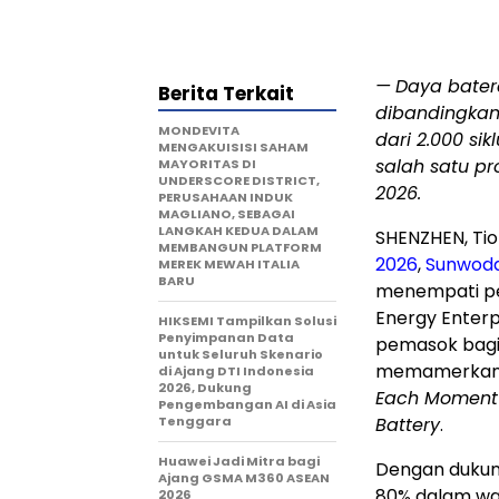
—
Daya batera
Berita Terkait
dibandingkan 
MONDEVITA
dari 2.000 si
MENGAKUISISI SAHAM
salah satu p
MAYORITAS DI
UNDERSCORE DISTRICT,
2026.
PERUSAHAAN INDUK
MAGLIANO, SEBAGAI
LANGKAH KEDUA DALAM
SHENZHEN, Tio
MEMBANGUN PLATFORM
2026
,
Sunwoda 
MEREK MEWAH ITALIA
BARU
menempati per
Energy Enterp
HIKSEMI Tampilkan Solusi
Penyimpanan Data
pemasok bagi 
untuk Seluruh Skenario
memamerkan p
di Ajang DTI Indonesia
2026, Dukung
Each Moment
Pengembangan AI di Asia
Tenggara
Battery
.
Huawei Jadi Mitra bagi
Dengan dukunga
Ajang GSMA M360 ASEAN
80% dalam wa
2026