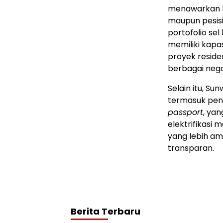
menawarkan k
maupun pesisi
portofolio se
memiliki kapa
proyek residens
berbagai nega
Selain itu, Su
termasuk pen
passport
, ya
elektrifikasi 
yang lebih am
transparan.
Berita Terbaru