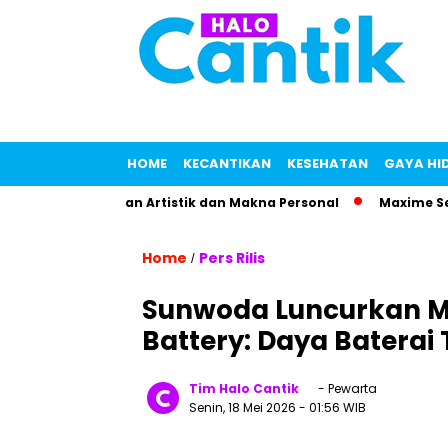
HOME
KECANTIKAN
KESEHATAN
GAYA HI
engan Sentuhan Artistik dan Makna Personal
Maxime Senyum
Home
Pers Rilis
/
Sunwoda Luncurkan Mo
Battery: Daya Baterai 
Tim Halo Cantik
- Pewarta
Senin, 18 Mei 2026
- 01:56 WIB