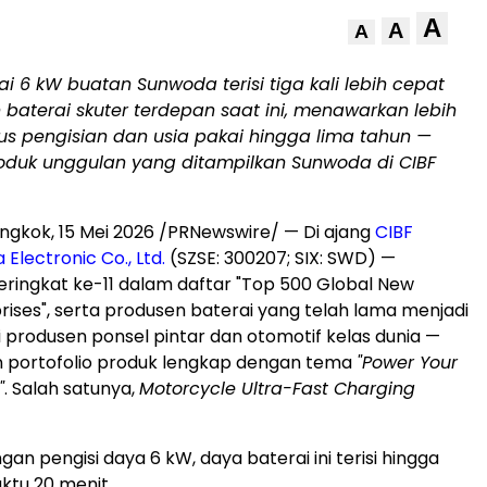
A
A
A
i 6 kW buatan Sunwoda terisi tiga kali lebih cepat
baterai skuter terdepan saat ini, menawarkan lebih
klus pengisian dan usia pakai hingga lima tahun —
roduk unggulan yang ditampilkan Sunwoda di CIBF
ngkok, 15 Mei 2026 /PRNewswire/ — Di ajang
CIBF
Electronic Co., Ltd.
(SZSE: 300207; SIX: SWD) —
ingkat ke-11 dalam daftar "Top 500 Global New
rises", serta produsen baterai yang telah lama menjadi
produsen ponsel pintar dan otomotif kelas dunia —
ortofolio produk lengkap dengan tema
"Power Your
"
. Salah satunya,
Motorcycle Ultra-Fast Charging
n pengisi daya 6 kW, daya baterai ini terisi hingga
ktu 20 menit.