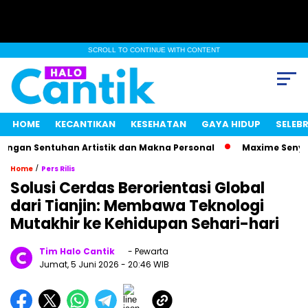
SCROLL TO CONTINUE WITH CONTENT
HOME
KECANTIKAN
KESEHATAN
GAYA HIDUP
SELEBR
ngan Sentuhan Artistik dan Makna Personal
Maxime Senyum M
/
Home
Pers Rilis
Solusi Cerdas Berorientasi Global
dari Tianjin: Membawa Teknologi
Mutakhir ke Kehidupan Sehari-hari
Tim Halo Cantik
- Pewarta
Jumat, 5 Juni 2026
- 20:46 WIB