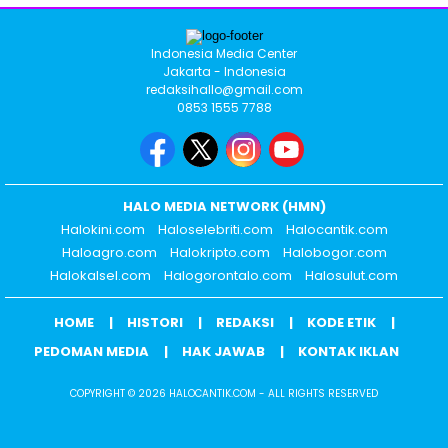
Indonesia Media Center
Jakarta - Indonesia
redaksihallo@gmail.com
0853 1555 7788
HALO MEDIA NETWORK (HMN)
Halokini.com
Haloselebriti.com
Halocantik.com
Haloagro.com
Halokripto.com
Halobogor.com
Halokalsel.com
Halogorontalo.com
Halosulut.com
HOME
HISTORI
REDAKSI
KODE ETIK
PEDOMAN MEDIA
HAK JAWAB
KONTAK IKLAN
COPYRIGHT © 2026 HALOCANTIK.COM - ALL RIGHTS RESERVED