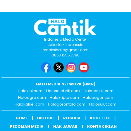
Indonesia Media Center
Jakarta - Indonesia
redaksihallo@gmail.com
0853 1555 7788
HALO MEDIA NETWORK (HMN)
Halokini.com
Haloselebriti.com
Halocantik.com
Haloagro.com
Halokripto.com
Halobogor.com
Halokalsel.com
Halogorontalo.com
Halosulut.com
HOME
HISTORI
REDAKSI
KODE ETIK
PEDOMAN MEDIA
HAK JAWAB
KONTAK IKLAN