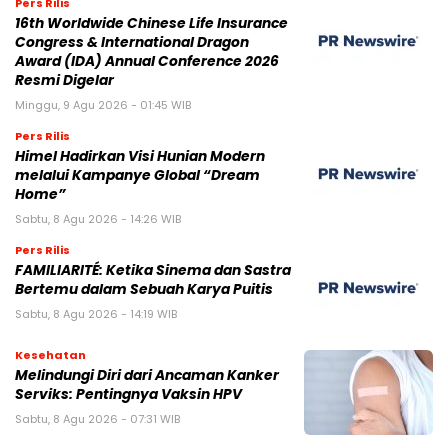
Pers Rilis
16th Worldwide Chinese Life Insurance
Congress & International Dragon
Award (IDA) Annual Conference 2026
Resmi Digelar
Minggu, 9 Agu 2026 - 01:45 WIB
Pers Rilis
Himel Hadirkan Visi Hunian Modern
melalui Kampanye Global “Dream
Home”
Sabtu, 8 Agu 2026 - 14:26 WIB
Pers Rilis
FAMILIARITÉ: Ketika Sinema dan Sastra
Bertemu dalam Sebuah Karya Puitis
Sabtu, 8 Agu 2026 - 14:19 WIB
Kesehatan
Melindungi Diri dari Ancaman Kanker
Serviks: Pentingnya Vaksin HPV
Sabtu, 8 Agu 2026 - 07:31 WIB