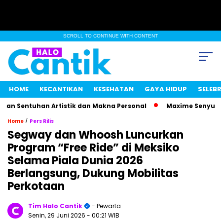
SCROLL TO CONTINUE WITH CONTENT
HOME
KECANTIKAN
KESEHATAN
GAYA HIDUP
SELEBR
Sentuhan Artistik dan Makna Personal
Maxime Senyum Miste
/
Home
Pers Rilis
Segway dan Whoosh Luncurkan
Program “Free Ride” di Meksiko
Selama Piala Dunia 2026
Berlangsung, Dukung Mobilitas
Perkotaan
Tim Halo Cantik
- Pewarta
Senin, 29 Juni 2026
- 00:21 WIB