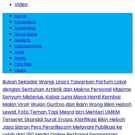
Video
Home
Kecantikan
Kesehatan
Gaya Hidup
Selebriti
Entertainment
Klinik
Berita
Pers Rilis
Video
Bukan Sekadar Wangi, Linarz Tawarkan Parfum Lokal
dengan Sentuhan Artistik dan Makna Personal
Maxime
Senyum Misterius, Kabar Luna Maya Hamil Kembar
Makin Viral!
Wulan Guritno dan Baim Wong Bikin Heboh
Lewat Foto Teman Tapi Mesra
Istri Menteri UMKM
Terseret Skandal Surat Eropa, Klarifikasi Bikin Heboh
Jasa Siaran Pers Persriliscom Melayani Publikasi ke
Lebih dari 150 Media Online Berbagai Segmentasi