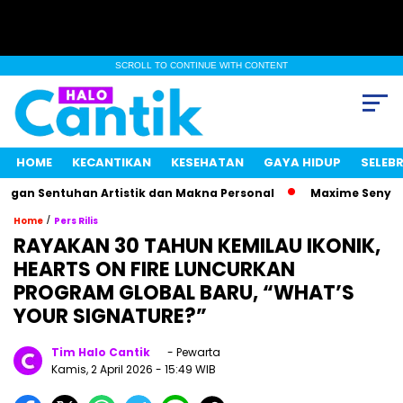
SCROLL TO CONTINUE WITH CONTENT
HOME
KECANTIKAN
KESEHATAN
GAYA HIDUP
SELEBR
an Sentuhan Artistik dan Makna Personal
Maxime Senyum Mi
/
Home
Pers Rilis
RAYAKAN 30 TAHUN KEMILAU IKONIK,
HEARTS ON FIRE LUNCURKAN
PROGRAM GLOBAL BARU, “WHAT’S
YOUR SIGNATURE?”
Tim Halo Cantik
- Pewarta
Kamis, 2 April 2026
- 15:49 WIB