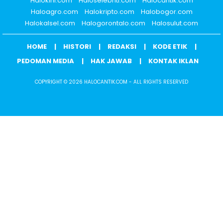
Halokini.com
Haloselebriti.com
Halocantik.com
Haloagro.com
Halokripto.com
Halobogor.com
Halokalsel.com
Halogorontalo.com
Halosulut.com
HOME
HISTORI
REDAKSI
KODE ETIK
PEDOMAN MEDIA
HAK JAWAB
KONTAK IKLAN
COPYRIGHT © 2026 HALOCANTIK.COM - ALL RIGHTS RESERVED