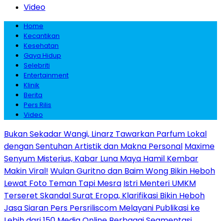
Video
Home
Kecantikan
Kesehatan
Gaya Hidup
Selebriti
Entertainment
Klinik
Berita
Pers Rilis
Video
Bukan Sekadar Wangi, Linarz Tawarkan Parfum Lokal
dengan Sentuhan Artistik dan Makna Personal
Maxime
Senyum Misterius, Kabar Luna Maya Hamil Kembar
Makin Viral!
Wulan Guritno dan Baim Wong Bikin Heboh
Lewat Foto Teman Tapi Mesra
Istri Menteri UMKM
Terseret Skandal Surat Eropa, Klarifikasi Bikin Heboh
Jasa Siaran Pers Persriliscom Melayani Publikasi ke
Lebih dari 150 Media Online Berbagai Segmentasi