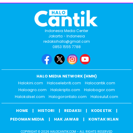
Indonesia Media Center
Jakarta - Indonesia
redaksihallo@gmail.com
0853 1555 7788
HALO MEDIA NETWORK (HMN)
Halokini.com
Haloselebriti.com
Halocantik.com
Haloagro.com
Halokripto.com
Halobogor.com
Halokalsel.com
Halogorontalo.com
Halosulut.com
HOME
HISTORI
REDAKSI
KODE ETIK
PEDOMAN MEDIA
HAK JAWAB
KONTAK IKLAN
COPYRIGHT © 2026 HALOCANTIK.COM - ALL RIGHTS RESERVED