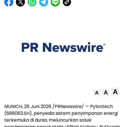
A
A
A
MUNICH, 26 Juni 2026 /PRNewswire/ — Pylontech
(688063.SH), penyedia sistem penyimpanan energi
terkemuka di dunia, meluncurkan solusi
penyimpanan energi skala utilitas terbaru, PyOcean,