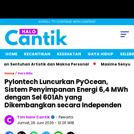
SCROLL TO CONTINUE WITH CONTENT
HOME
KECANTIKAN
KESEHATAN
GAYA HIDUP
SELEBR
 Sentuhan Artistik dan Makna Personal
Maxime Senyum Mist
/
Home
Pers Rilis
Pylontech Luncurkan PyOcean,
Sistem Penyimpanan Energi 6,4 MWh
dengan Sel 601Ah yang
Dikembangkan secara Independen
Tim Halo Cantik
- Pewarta
Jumat, 26 Juni 2026
- 13:26 WIB