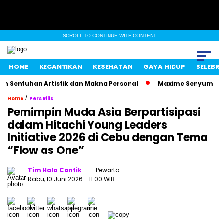
SCROLL TO CONTINUE WITH CONTENT
HOME
KECANTIKAN
KESEHATAN
GAYA HIDUP
SELEBR
entuhan Artistik dan Makna Personal
Maxime Senyum Mister
/
Home
Pers Rilis
Pemimpin Muda Asia Berpartisipasi
dalam Hitachi Young Leaders
Initiative 2026 di Cebu dengan Tema
“Flow as One”
Tim Halo Cantik
- Pewarta
Rabu, 10 Juni 2026
- 11:00 WIB