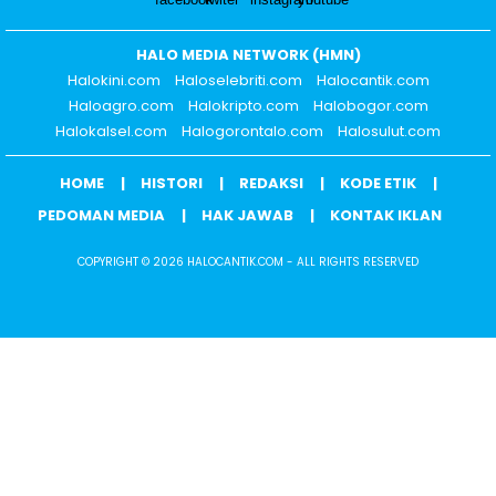
HALO MEDIA NETWORK (HMN)
Halokini.com
Haloselebriti.com
Halocantik.com
Haloagro.com
Halokripto.com
Halobogor.com
Halokalsel.com
Halogorontalo.com
Halosulut.com
HOME
HISTORI
REDAKSI
KODE ETIK
PEDOMAN MEDIA
HAK JAWAB
KONTAK IKLAN
COPYRIGHT © 2026 HALOCANTIK.COM - ALL RIGHTS RESERVED