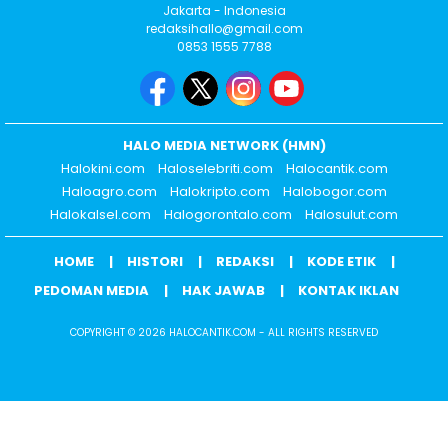
Jakarta - Indonesia
redaksihallo@gmail.com
0853 1555 7788
HALO MEDIA NETWORK (HMN)
Halokini.com
Haloselebriti.com
Halocantik.com
Haloagro.com
Halokripto.com
Halobogor.com
Halokalsel.com
Halogorontalo.com
Halosulut.com
HOME
HISTORI
REDAKSI
KODE ETIK
PEDOMAN MEDIA
HAK JAWAB
KONTAK IKLAN
COPYRIGHT © 2026 HALOCANTIK.COM - ALL RIGHTS RESERVED