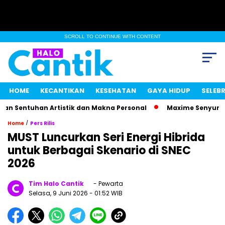
SCROLL TO CONTINUE WITH CONTENT
HOME
KECANTIKAN
KESEHATAN
GAYA HIDUP
SELEBR
 Sentuhan Artistik dan Makna Personal
Maxime Senyum Miste
/
Home
Pers Rilis
MUST Luncurkan Seri Energi Hibrida
untuk Berbagai Skenario di SNEC
2026
Tim Halo Cantik
- Pewarta
Selasa, 9 Juni 2026
- 01:52 WIB