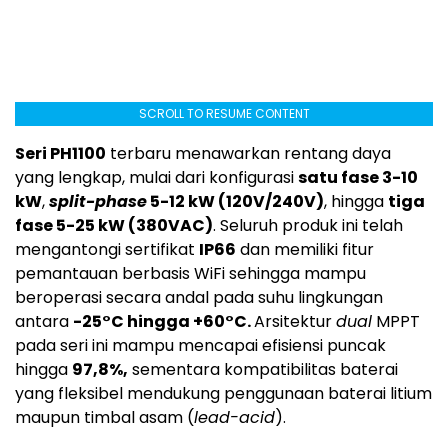
SCROLL TO RESUME CONTENT
Seri PH1100
terbaru menawarkan rentang daya
yang lengkap, mulai dari konfigurasi
satu fase 3-10
kW
,
split-phase
5-12 kW (120V/240V)
, hingga
tiga
fase 5-25 kW (380VAC)
. Seluruh produk ini telah
mengantongi sertifikat
IP66
dan memiliki fitur
pemantauan berbasis WiFi sehingga mampu
beroperasi secara andal pada suhu lingkungan
antara
-25°C hingga +60°C.
Arsitektur
dual
MPPT
pada seri ini mampu mencapai efisiensi puncak
hingga
97,8%,
sementara kompatibilitas baterai
yang fleksibel mendukung penggunaan baterai litium
maupun timbal asam (
lead-acid
).