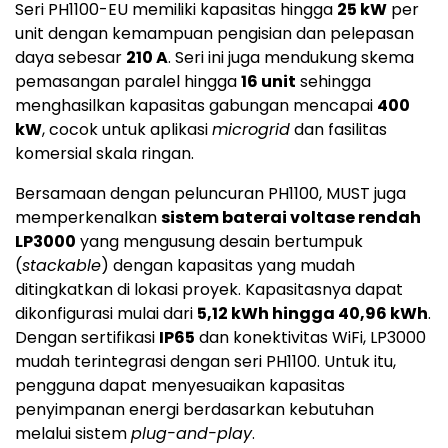
Seri PH1100-EU memiliki kapasitas hingga
25 kW
per
unit dengan kemampuan pengisian dan pelepasan
daya sebesar
210 A
. Seri ini juga mendukung skema
pemasangan paralel hingga
16 unit
sehingga
menghasilkan kapasitas gabungan mencapai
400
kW
, cocok untuk aplikasi
microgrid
dan fasilitas
komersial skala ringan.
Bersamaan dengan peluncuran PH1100, MUST juga
memperkenalkan
sistem baterai voltase rendah
LP3000
yang mengusung desain bertumpuk
(
stackable
) dengan kapasitas yang mudah
ditingkatkan di lokasi proyek. Kapasitasnya dapat
dikonfigurasi mulai dari
5,12 kWh hingga 40,96 kWh
.
Dengan sertifikasi
IP65
dan konektivitas WiFi, LP3000
mudah terintegrasi dengan seri PH1100. Untuk itu,
pengguna dapat menyesuaikan kapasitas
penyimpanan energi berdasarkan kebutuhan
melalui sistem
plug-and-play
.