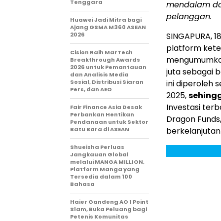
Tenggara
mendalam da
pelanggan.
Huawei Jadi Mitra bagi
Ajang GSMA M360 ASEAN
2026
SINGAPURA
,
1
platform ket
Cision Raih MarTech
mengumumkan
Breakthrough Awards
2026 untuk Pemantauan
juta sebagai 
dan Analisis Media
Sosial, Distribusi Siaran
ini diperoleh
Pers, dan AEO
2025
,
sehingg
Investasi terb
Fair Finance Asia Desak
Perbankan Hentikan
Dragon Funds,
Pendanaan untuk Sektor
Batu Bara di ASEAN
berkelanjutan 
Shueisha Perluas
Jangkauan Global
melalui MANGA MILLION,
Platform Manga yang
Tersedia dalam 100
Bahasa
Haier Gandeng AO 1 Point
Slam, Buka Peluang bagi
Petenis Komunitas