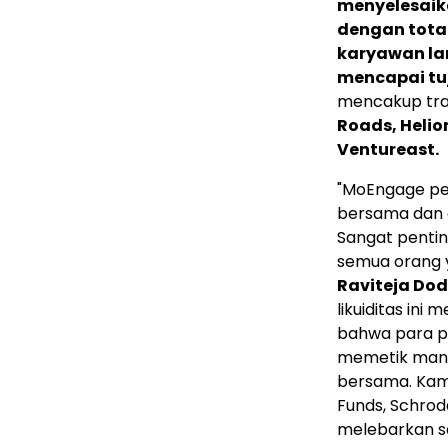
menyelesaik
dengan total
karyawan la
mencapai tu
mencakup tran
Roads, Helio
Ventureast.
"MoEngage pe
bersama dan d
Sangat penti
semua orang 
Raviteja Do
likuiditas i
bahwa para pe
memetik manfa
bersama. Kami
Funds, Schrode
melebarkan sa