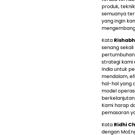
produk, tekni
semuanya terli
yang ingin ka
mengembangk
Kata
Rishabh 
senang sekali
pertumbuhan b
strategi kami
India
untuk pe
mendalam, efi
hal-hal yang 
model operasi
berkelanjutan
Kami harap da
pemasaran yan
Kata
Ridhi C
dengan MoEng