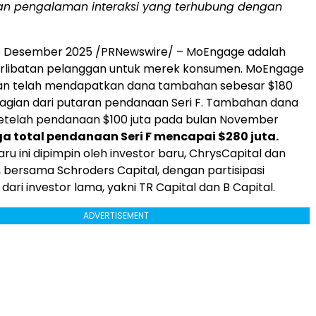
n pengalaman interaksi yang terhubung dengan
8 Desember 2025
/PRNewswire/ – MoEngage adalah
erlibatan pelanggan untuk merek konsumen. MoEngage
 telah mendapatkan dana tambahan sebesar
$180
bagian dari putaran pendanaan Seri F. Tambahan dana
 setelah pendanaan
$100
juta pada bulan
November
a total pendanaan Seri F mencapai
$280
juta.
aru ini dipimpin oleh investor baru, ChrysCapital dan
 bersama Schroders Capital, dengan partisipasi
dari investor lama, yakni TR Capital dan B Capital.
ADVERTISEMENT