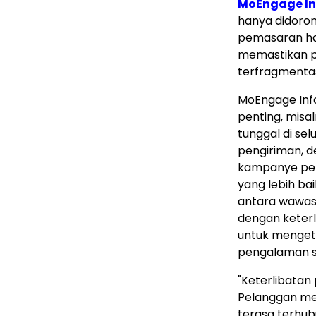
MoEngage I
hanya didoro
pemasaran ha
memastikan p
terfragmentas
MoEngage Inf
penting, misa
tunggal di se
pengiriman, 
kampanye pem
yang lebih ba
antara wawasa
dengan keter
untuk mengeta
pengalaman s
"Keterlibatan 
Pelanggan me
terasa terhub