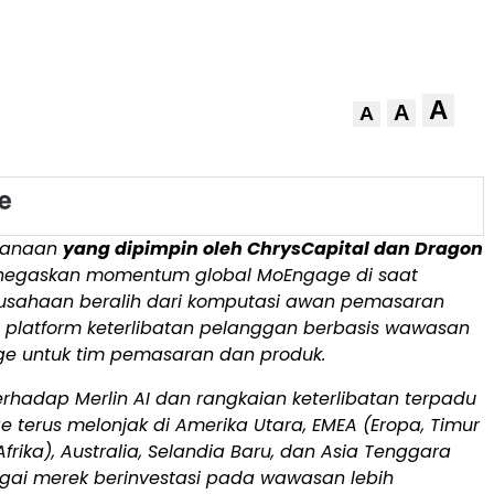
A
A
A
danaan
yang dipimpin oleh ChrysCapital dan Dragon
negaskan momentum global MoEngage di saat
usahaan beralih dari komputasi awan pemasaran
 platform keterlibatan pelanggan berbasis wawasan
ge untuk tim pemasaran dan produk.
rhadap Merlin AI dan rangkaian keterlibatan terpadu
e terus melonjak di
Amerika Utara
, EMEA (Eropa, Timur
frika),
Australia
,
Selandia Baru
, dan
Asia Tenggara
gai merek berinvestasi pada wawasan lebih