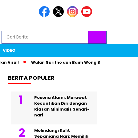
VIDEO
al!
Wulan Guritno dan Baim Wong Bikin Heboh Lewat Foto 
BERITA POPULER
Pesona Alami: Merawat
Kecantikan Diri dengan
Riasan Minimalis Sehari-
hari
Melindungi Kulit
Sepanjang Hari: Memilih