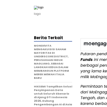
logo
Berita Terkait
MONDEVITA
MENGAKUISISI SAHAM
MAYORITAS DI
Putaran pen
UNDERSCORE DISTRICT,
Funds
ini me
PERUSAHAAN INDUK
MAGLIANO, SEBAGAI
berbagai per
LANGKAH KEDUA DALAM
yang lama ke
MEMBANGUN PLATFORM
MEREK MEWAH ITALIA
milik MoEnga
BARU
Permintaan te
HIKSEMI Tampilkan Solusi
Penyimpanan Data
dari MoEngag
untuk Seluruh Skenario
Tengah, dan A
di Ajang DTI Indonesia
2026, Dukung
karena berba
Pengembangan AI di Asia