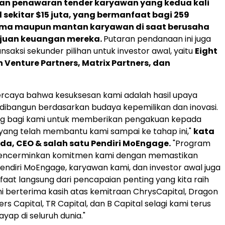
an penawaran tender karyawan yang kedua kali
 sekitar
$15
juta, yang bermanfaat bagi 259
ma maupun mantan karyawan di saat berusaha
juan keuangan mereka.
Putaran pendanaan ini juga
saksi sekunder pilihan untuk investor awal, yaitu
Eight
n Venture Partners, Matrix Partners, dan
rcaya bahwa kesuksesan kami adalah hasil upaya
ibangun berdasarkan budaya kepemilikan dan inovasi.
ng bagi kami untuk memberikan pengakuan kepada
yang telah membantu kami sampai ke tahap ini,"
kata
dda
, CEO & salah satu Pendiri MoEngage.
"Program
ni mencerminkan komitmen kami dengan memastikan
ndiri MoEngage, karyawan kami, dan investor awal juga
at langsung dari pencapaian penting yang kita raih
 berterima kasih atas kemitraan ChrysCapital, Dragon
rs Capital, TR Capital, dan B Capital selagi kami terus
yap di seluruh dunia."