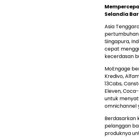
Mempercepa
Selandia Ba
Asia Tenggar
pertumbuhan 
Singapura,
Ind
cepat menggu
kecerdasan b
MoEngage ber
Kredivo, Alfam
13Cabs, Canst
Eleven, Coca-
untuk menyat
omnichannel y
Berdasarkan 
pelanggan ba
produknya un