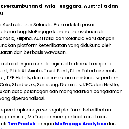
t Pertumbuhan di
Asia Tenggara
,
Australia
dan
ru
a
,
Australia
dan
Selandia Baru
adalah pasar
utama bagi MoEngage karena perusahaan di
onesia
, Filipina,
Australia
, dan
Selandia Baru
dengan
nakan platform keterlibatan yang didukung oleh
uatan dan berbasis wawasan.
mitra dengan merek regional terkemuka seperti
art, Blibli, XL Axiata, Trust Bank, Stan Entertainment,
ar, TFE Hotels, dan nama-nama mendunia seperti 7-
Cola, Starbucks, Samsung, Domino’s, KFC, dan Nestlé,
ukan data pelanggan dan menghadirkan pengalaman
ang dipersonalisasi.
kepemimpinannya sebagai platform keterlibatan
gi pemasar, MoEngage memperkuat rangkaian
tuk
Tim Produk
dengan
MoEngage Analytics
dan