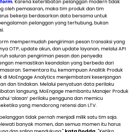
nform
. Karena keterlibatan pelanggan modern tidak
ng oleh pemasaran, maka tim produk dan tim
rus bekerja berdasarkan data bersama untuk
engalaman pelanggan yang terhubung, bukan
i.
orm mempermudah pengiriman pesan transaksi yang
lnya OTP, update akun, dan update layanan, melalui API
luruh saluran pengiriman pesan dan penyedia
dengan memastikan keandalan yang berbeda dari
asaran. Sementara itu, kemampuan Analitik Produk
ik di MoEngage Analytics menjembatani kesenjangan
n dan tindakan. Melalui penyatuan data perilaku
libatan langsung, MoEngage membantu Manajer Produk
hui ‘alasan’ perilaku pengguna dan memicu
eketika yang mendorong retensi dan LTV.
pelanggan tidak pernah menjadi milik satu tim saja.
lewati banyak momen, dan semua momen itu harus
ung dan saling mendukung,"
kata Dodda.
"Ketika