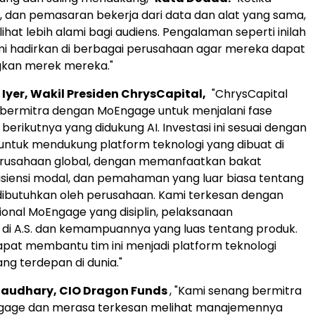
k, dan pemasaran bekerja dari data dan alat yang sama,
hat lebih alami bagi audiens. Pengalaman seperti inilah
mi hadirkan di berbagai perusahaan agar mereka dapat
an merek mereka."
Iyer
, Wakil Presiden ChrysCapital,
"ChrysCapital
 bermitra dengan MoEngage untuk menjalani fase
erikutnya yang didukung AI. Investasi ini sesuai dengan
 untuk mendukung platform teknologi yang dibuat di
rusahaan global, dengan memanfaatkan bakat
siensi modal, dan pemahaman yang luar biasa tentang
dibutuhkan oleh perusahaan. Kami terkesan dengan
onal MoEngage yang disiplin, pelaksanaan
 di A.S. dan kemampuannya yang luas tentang produk.
pat membantu tim ini menjadi platform teknologi
g terdepan di dunia."
haudhary
, CIO Dragon Funds
, "Kami senang bermitra
age dan merasa terkesan melihat manajemennya