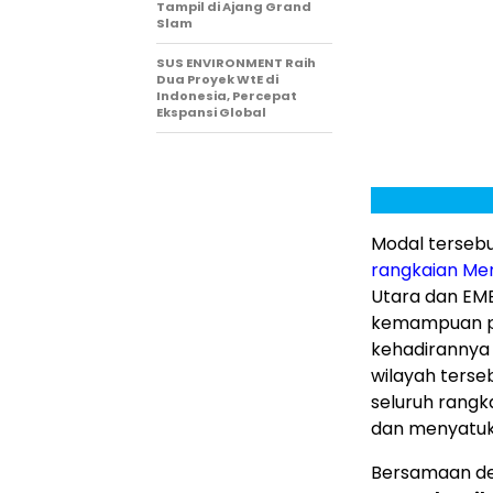
Tampil di Ajang Grand
Slam
SUS ENVIRONMENT Raih
Dua Proyek WtE di
Indonesia, Percepat
Ekspansi Global
Modal terseb
rangkaian Merl
Utara
dan EMEA
kemampuan p
kehadirannya
wilayah ters
seluruh rangk
dan menyatuk
Bersamaan de