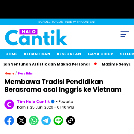
SCROLL TO CONTINUE WITH CONTENT
HOME
KECANTIKAN
KESEHATAN
GAYA HIDUP
SELEBR
 Sentuhan Artistik dan Makna Personal
Maxime Senyum Miste
/
Home
Pers Rilis
Membawa Tradisi Pendidikan
Berasrama asal Inggris ke Vietnam
Tim Halo Cantik
- Pewarta
Kamis, 25 Juni 2026
- 01:40 WIB