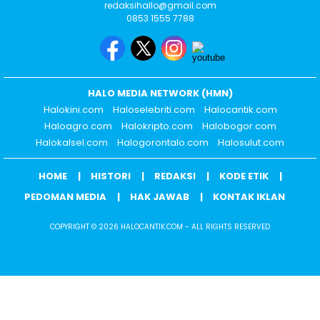
redaksihallo@gmail.com
0853 1555 7788
HALO MEDIA NETWORK (HMN)
Halokini.com
Haloselebriti.com
Halocantik.com
Haloagro.com
Halokripto.com
Halobogor.com
Halokalsel.com
Halogorontalo.com
Halosulut.com
HOME
HISTORI
REDAKSI
KODE ETIK
PEDOMAN MEDIA
HAK JAWAB
KONTAK IKLAN
COPYRIGHT © 2026 HALOCANTIK.COM - ALL RIGHTS RESERVED