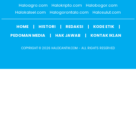
Haloagro.com
Halokripto.com
Halobogor.com
Halokalsel.com
Halogorontalo.com
Halosulut.com
HOME
HISTORI
REDAKSI
KODE ETIK
PEDOMAN MEDIA
HAK JAWAB
KONTAK IKLAN
COPYRIGHT © 2026 HALOCANTIK.COM - ALL RIGHTS RESERVED