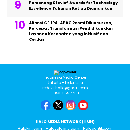
Pemenang Stevie® Awards for Technology
Excellence Tahunan Ketiga Diumumkan
Aliansi GEHPA-APAC Resmi Diluncurkan,
Percepat Transformasi Pendidikan dan
Layanan Kesehatan yang Inklusif dan
Cerdas
Indonesia Media Center
Jakarta - Indonesia
redaksihallo@gmail.com
0853 1555 7788
HALO MEDIA NETWORK (HMN)
Halokini.com
Haloselebriti.com
Halocantik.com