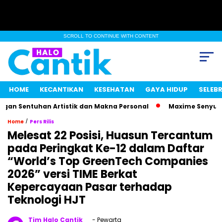
SCROLL TO CONTINUE WITH CONTENT
HOME
KECANTIKAN
KESEHATAN
GAYA HIDUP
SELEBR
n Sentuhan Artistik dan Makna Personal
Maxime Senyum Mis
/
Home
Pers Rilis
Melesat 22 Posisi, Huasun Tercantum
pada Peringkat Ke-12 dalam Daftar
“World’s Top GreenTech Companies
2026” versi TIME Berkat
Kepercayaan Pasar terhadap
Teknologi HJT
Tim Halo Cantik
- Pewarta