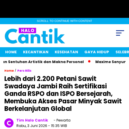
SCROLL TO CONTINUE WITH CONTENT
HOME
KECANTIKAN
KESEHATAN
GAYA HIDUP
SELEBR
tuhan Artistik dan Makna Personal
Maxime Senyum Misteriu
/
Home
Pers Rilis
Lebih dari 2.200 Petani Sawit
Swadaya Jambi Raih Sertifikasi
Ganda RSPO dan ISPO Bersejarah,
Membuka Akses Pasar Minyak Sawit
Berkelanjutan Global
Tim Halo Cantik
- Pewarta
Rabu, 3 Juni 2026
- 15:35 WIB