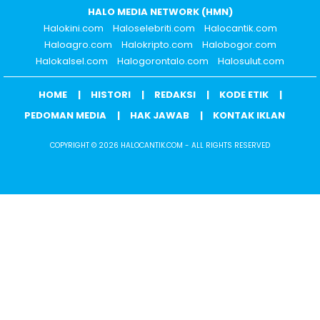
HALO MEDIA NETWORK (HMN)
Halokini.com
Haloselebriti.com
Halocantik.com
Haloagro.com
Halokripto.com
Halobogor.com
Halokalsel.com
Halogorontalo.com
Halosulut.com
HOME
HISTORI
REDAKSI
KODE ETIK
PEDOMAN MEDIA
HAK JAWAB
KONTAK IKLAN
COPYRIGHT © 2026 HALOCANTIK.COM - ALL RIGHTS RESERVED