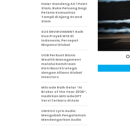
Haier Gandeng AO 1 Point
Slam, Buka Peluang bagi
Petenis Komunitas
Tampil di Ajang Grand
Slam
SUS ENVIRONMENT Raih
Dua Proyek WtE di
Indonesia, Percepat
Ekspansi Global
UOB Perkuat Bisnis
O
Wealth Management
melalui Kemitraan
Distribusi Strategis
dengan Allianz Global
Investors
Mitrade Raih Gelar “AI
Broker of the Year 2026”,
Hadirkan MitradeGPT
Versi Terbaru di Asia
UNISOC Lyric Audio:
Mengubah Pengalaman
Mendengarkan Audio