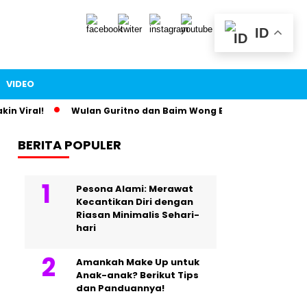
ID
VIDEO
ral!
Wulan Guritno dan Baim Wong Bikin Heboh Lewat Foto 
BERITA POPULER
Pesona Alami: Merawat
Kecantikan Diri dengan
Riasan Minimalis Sehari-
hari
Amankah Make Up untuk
Anak-anak? Berikut Tips
dan Panduannya!