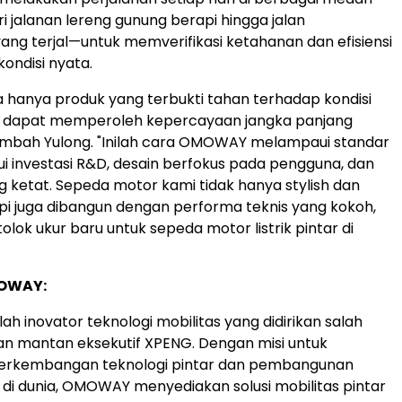
i jalanan lereng gunung berapi hingga jalan
ng terjal—untuk memverifikasi ketahanan dan efisiensi
ondisi nyata.
 hanya produk yang terbukti tahan terhadap kondisi
 dapat memperoleh kepercayaan jangka panjang
ambah Yulong. "Inilah cara OMOWAY melampaui standar
lui investasi R&D, desain berfokus pada pengguna, dan
g ketat. Sepeda motor kami tidak hanya stylish dan
tapi juga dibangun dengan performa teknis yang kokoh,
lok ukur baru untuk sepeda motor listrik pintar di
OWAY:
 inovator teknologi mobilitas yang didirikan salah
dan mantan eksekutif XPENG. Dengan misi untuk
rkembangan teknologi pintar dan pembangunan
 di dunia, OMOWAY menyediakan solusi mobilitas pintar