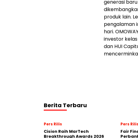
generasi baru
dikembangkan 
produk lain. 
pengalaman in
hari. OMOWAY 
investor kela
dan HUI Capita
mencerminka
Berita Terbaru
Pers Rilis
Pers Rili
Cision Raih MarTech
Fair Fi
Breakthrough Awards 2026
Perban