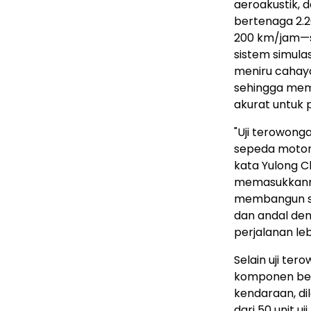
aeroakustik, 
bertenaga 2.
200 km/jam—s
sistem simulas
meniru cahaya
sehingga memu
akurat untu
"Uji terowon
sepeda motor l
kata
Yulong 
memasukkanny
membangun se
dan andal den
perjalanan leb
Selain uji t
komponen ber
kendaraan, di
dari 50 unit u