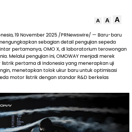
A
A
A
onesia
,
19 November 2025
/PRNewswire/ — Baru-baru
engungkapkan sebagian detail pengujian sepeda
 pintar pertamanya, OMO X, di laboratorium terowongan
unia. Melalui pengujian ini, OMOWAY menjadi merek
listrik pertama di
Indonesia
yang menerapkan uji
gin, menetapkan tolok ukur baru untuk optimisasi
da motor listrik dengan standar R&D berkelas