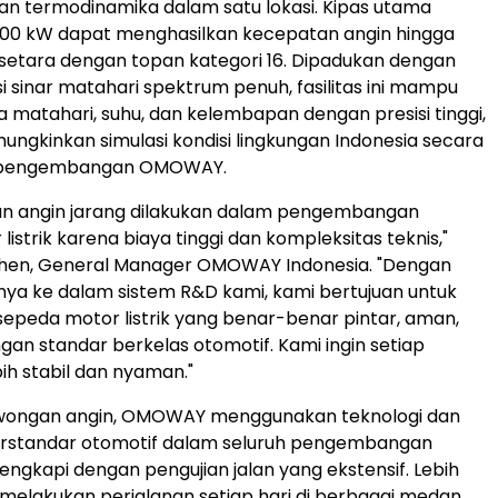
dan termodinamika dalam satu lokasi. Kipas utama
200 kW dapat menghasilkan kecepatan angin hingga
etara dengan topan kategori 16. Dipadukan dengan
i sinar matahari spektrum penuh, fasilitas ini mampu
 matahari, suhu, dan kelembapan dengan presisi tinggi,
ngkinkan simulasi kondisi lingkungan
Indonesia
secara
k pengembangan OMOWAY.
gan angin jarang dilakukan dalam pengembangan
istrik karena biaya tinggi dan kompleksitas teknis,"
Chen
, General Manager OMOWAY Indonesia. "Dengan
a ke dalam sistem R&D kami, kami bertujuan untuk
peda motor listrik yang benar-benar pintar, aman,
gan standar berkelas otomotif. Kami ingin setiap
ih stabil dan nyaman."
erowongan angin, OMOWAY menggunakan teknologi dan
standar otomotif dalam seluruh pengembangan
lengkapi dengan pengujian jalan yang ekstensif. Lebih
ji melakukan perjalanan setiap hari di berbagai medan