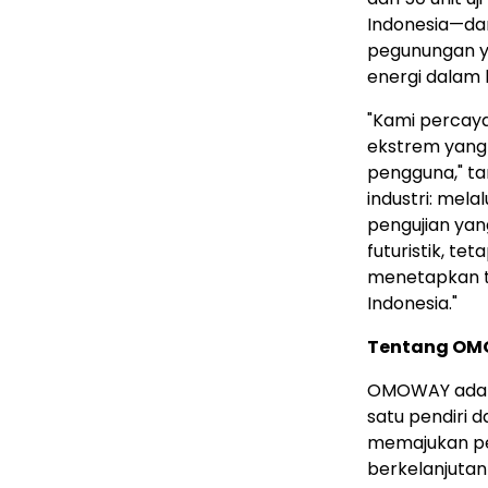
Indonesia—dar
pegunungan ya
energi dalam k
"Kami percaya
ekstrem yang
pengguna," t
industri: mela
pengujian yan
futuristik, te
menetapkan to
Indonesia
."
Tentang OM
OMOWAY adalah
satu pendiri 
memajukan pe
berkelanjutan