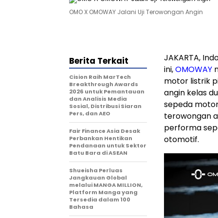
OMO X OMOWAY Jalani Uji Terowongan Angin
JAKARTA, Ind
Berita Terkait
ini,
OMOWAY
m
Cision Raih MarTech
motor listrik
Breakthrough Awards
angin kelas d
2026 untuk Pemantauan
dan Analisis Media
sepeda motor 
Sosial, Distribusi Siaran
Pers, dan AEO
terowongan an
performa sepe
Fair Finance Asia Desak
otomotif.
Perbankan Hentikan
Pendanaan untuk Sektor
Batu Bara di ASEAN
Shueisha Perluas
Jangkauan Global
melalui MANGA MILLION,
Platform Manga yang
Tersedia dalam 100
Bahasa