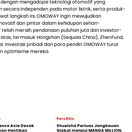
 dengan mengadopsi teknologi otomotif yang
secara independen pada motor listrik, serta produk-
Lewat langkah ini, OMOWAY ingin mewujudkan
ovatif dan pintar dalam kehidupan sehari-
telah meraih pendanaan puluhan juta dari investor-
s atas, termasuk Hongshan (Sequoia China), ZhenFund,
l. Investasi pribadi dari para pendiri OMOWAY turut
n optimisme mereka.
s
Pers Rilis
nance Asia Desak
Shueisha Perluas Jangkauan
kan Hentikan
Global melalui MANGA MILLION,