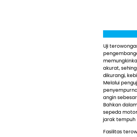
Uji terowong
pengembangan
memungkinkan 
akurat, sehi
dikurangi, keb
Melalui pengu
penyempurnaa
angin sebesar
Bahkan dalam 
sepeda motor 
jarak tempuh 
Fasilitas ter