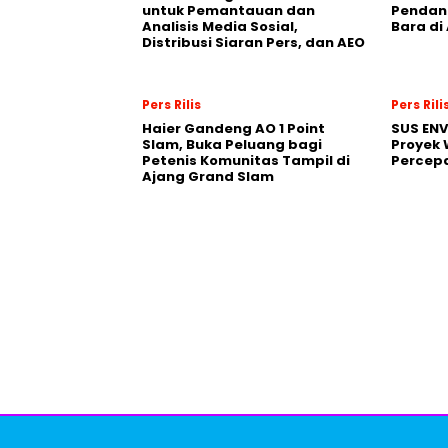
untuk Pemantauan dan
Pendana
Analisis Media Sosial,
Bara di
Distribusi Siaran Pers, dan AEO
Pers Rilis
Pers Rili
Haier Gandeng AO 1 Point
SUS EN
Slam, Buka Peluang bagi
Proyek 
Petenis Komunitas Tampil di
Percepa
Ajang Grand Slam