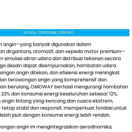
SCROLL TO RESUME CONTENT
an angin—yang banyak digunakan dalam
 dirgantara, otomotif, dan sepeda motor premium—
simulasi aliran udara dan distribusi tekanan secara
ngga desain dapat disempurnakan, hambatan udara
isingan angin ditekan, dan efisiensi energi meningkat.
jian terowongan angin yang komprehensif dan
n berulang, OMOWAY berhasil mengurangi hambatan
 23% dan konsumsi energi keseluruhan sebesar 12%.
angin lintang yang kencang dan cuaca ekstrem,
tetap stabil dan responsif, memperkuat fondasi untuk
lebih jauh dengan konsumsi energi lebih rendah.
owongan angin ini mengintegrasikan aerodinamika,