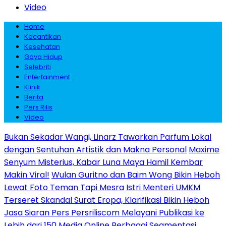
Video
Home
Kecantikan
Kesehatan
Gaya Hidup
Selebriti
Entertainment
Klinik
Berita
Pers Rilis
Video
Bukan Sekadar Wangi, Linarz Tawarkan Parfum Lokal
dengan Sentuhan Artistik dan Makna Personal
Maxime
Senyum Misterius, Kabar Luna Maya Hamil Kembar
Makin Viral!
Wulan Guritno dan Baim Wong Bikin Heboh
Lewat Foto Teman Tapi Mesra
Istri Menteri UMKM
Terseret Skandal Surat Eropa, Klarifikasi Bikin Heboh
Jasa Siaran Pers Persriliscom Melayani Publikasi ke
Lebih dari 150 Media Online Berbagai Segmentasi