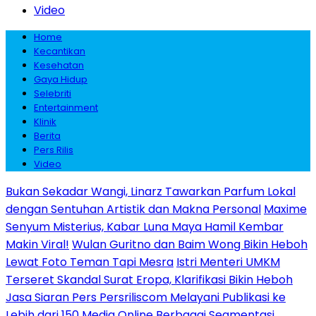
Video
Home
Kecantikan
Kesehatan
Gaya Hidup
Selebriti
Entertainment
Klinik
Berita
Pers Rilis
Video
Bukan Sekadar Wangi, Linarz Tawarkan Parfum Lokal
dengan Sentuhan Artistik dan Makna Personal
Maxime
Senyum Misterius, Kabar Luna Maya Hamil Kembar
Makin Viral!
Wulan Guritno dan Baim Wong Bikin Heboh
Lewat Foto Teman Tapi Mesra
Istri Menteri UMKM
Terseret Skandal Surat Eropa, Klarifikasi Bikin Heboh
Jasa Siaran Pers Persriliscom Melayani Publikasi ke
Lebih dari 150 Media Online Berbagai Segmentasi