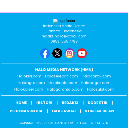
Indonesia Media Center
Jakarta - Indonesia
redaksihallo@gmail.com
0853 1555 7788
HALO MEDIA NETWORK (HMN)
Halokini.com
Haloselebriti.com
Halocantik.com
Haloagro.com
Halokripto.com
Halobogor.com
Halokalsel.com
Halogorontalo.com
Halosulut.com
HOME
HISTORI
REDAKSI
KODE ETIK
PEDOMAN MEDIA
HAK JAWAB
KONTAK IKLAN
COPYRIGHT © 2026 HALOCANTIK.COM - ALL RIGHTS RESERVED