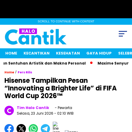
SCROLL TO CONTINUE WITH CONTENT
HOME
KECANTIKAN
KESEHATAN
GAYA HIDUP
SELEBR
Sentuhan Artistik dan Makna Personal
Maxime Senyum Miste
/
Home
Pers Rilis
Hisense Tampilkan Pesan
“Innovating a Brighter Life” di FIFA
World Cup 2026™
Tim Halo Cantik
- Pewarta
Selasa, 23 Juni 2026
- 02:10 WIB