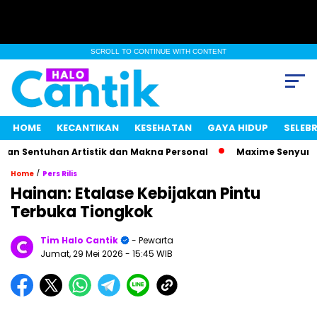
SCROLL TO CONTINUE WITH CONTENT
HOME
KECANTIKAN
KESEHATAN
GAYA HIDUP
SELEBR
 Sentuhan Artistik dan Makna Personal
Maxime Senyum Miste
/
Home
Pers Rilis
Hainan: Etalase Kebijakan Pintu
Terbuka Tiongkok
Tim Halo Cantik
- Pewarta
Jumat, 29 Mei 2026
- 15:45 WIB