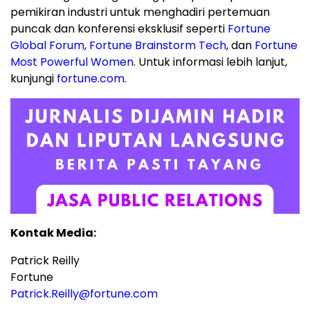
pemikiran industri untuk menghadiri pertemuan
puncak dan konferensi eksklusif seperti
Fortune
Global Forum
,
Fortune Brainstorm Tech
, dan
Fortune
Most Powerful Women
. Untuk informasi lebih lanjut,
kunjungi
fortune.com
.
Kontak Media:
Patrick Reilly
Fortune
Patrick.Reilly@fortune.com