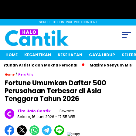
SCROLL TO CONTINUE WITH CONTENT
HOME
KECANTIKAN
KESEHATAN
GAYA HIDUP
SELEBR
an Artistik dan Makna Personal
Maxime Senyum Misterius, 
/
Home
Pers Rilis
Fortune Umumkan Daftar 500
Perusahaan Terbesar di Asia
Tenggara Tahun 2026
Tim Halo Cantik
- Pewarta
Selasa, 16 Juni 2026
- 17:55 WIB