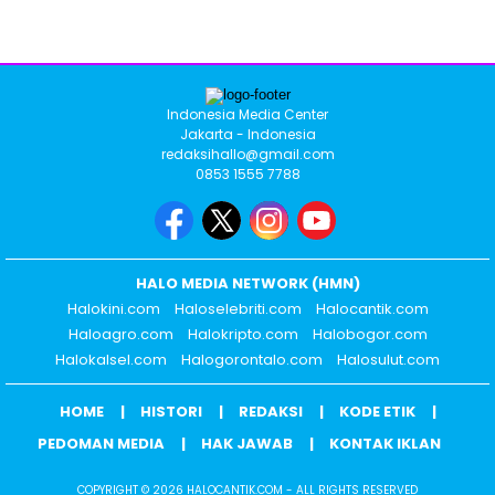
Indonesia Media Center
Jakarta - Indonesia
redaksihallo@gmail.com
0853 1555 7788
HALO MEDIA NETWORK (HMN)
Halokini.com
Haloselebriti.com
Halocantik.com
Haloagro.com
Halokripto.com
Halobogor.com
Halokalsel.com
Halogorontalo.com
Halosulut.com
HOME
HISTORI
REDAKSI
KODE ETIK
PEDOMAN MEDIA
HAK JAWAB
KONTAK IKLAN
COPYRIGHT © 2026 HALOCANTIK.COM - ALL RIGHTS RESERVED