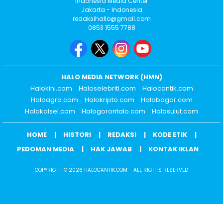
Indonesia Media Center
Jakarta - Indonesia
redaksihallo@gmail.com
0853 1555 7788
HALO MEDIA NETWORK (HMN)
Halokini.com
Haloselebriti.com
Halocantik.com
Haloagro.com
Halokripto.com
Halobogor.com
Halokalsel.com
Halogorontalo.com
Halosulut.com
HOME
HISTORI
REDAKSI
KODE ETIK
PEDOMAN MEDIA
HAK JAWAB
KONTAK IKLAN
COPYRIGHT © 2026 HALOCANTIK.COM - ALL RIGHTS RESERVED