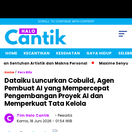
SCROLL TO CONTINUE WITH CONTENT
HOME
KECANTIKAN
KESEHATAN
GAYA HIDUP
SELEBR
 Sentuhan Artistik dan Makna Personal
Maxime Senyum Mist
/
Home
Pers Rilis
Dataiku Luncurkan Cobuild, Agen
Pembuat AI yang Mempercepat
Pengembangan Proyek AI dan
Memperkuat Tata Kelola
Tim Halo Cantik
- Pewarta
Kamis, 18 Juni 2026
- 01:54 WIB