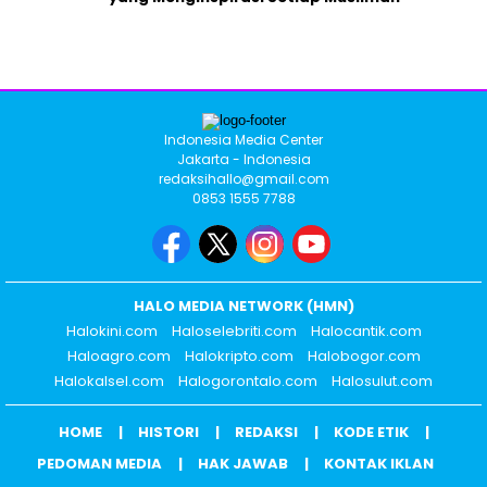
Indonesia Media Center
Jakarta - Indonesia
redaksihallo@gmail.com
0853 1555 7788
HALO MEDIA NETWORK (HMN)
Halokini.com
Haloselebriti.com
Halocantik.com
Haloagro.com
Halokripto.com
Halobogor.com
Halokalsel.com
Halogorontalo.com
Halosulut.com
HOME
HISTORI
REDAKSI
KODE ETIK
PEDOMAN MEDIA
HAK JAWAB
KONTAK IKLAN