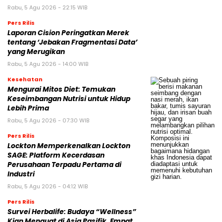
Rabu, 5 Agu 2026 - 22:15 WIB
Pers Rilis
Laporan Cision Peringatkan Merek
tentang ‘Jebakan Fragmentasi Data’
yang Merugikan
Rabu, 5 Agu 2026 - 14:00 WIB
Kesehatan
Mengurai Mitos Diet: Temukan
Keseimbangan Nutrisi untuk Hidup
Lebih Prima
Rabu, 5 Agu 2026 - 07:30 WIB
Pers Rilis
Lockton Memperkenalkan Lockton
SAGE: Platform Kecerdasan
Perusahaan Terpadu Pertama di
Industri
Rabu, 5 Agu 2026 - 04:12 WIB
Pers Rilis
Survei Herbalife: Budaya “Wellness”
Kian Menguat di Asia Pasifik, Empat