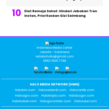
Diet Remaja Sehat: Hindari Jebakan Tren
Instan, Prioritaskan Gizi Seimbang
Indonesia Media Center
Jakarta - Indonesia
redaksihallo@gmail.com
0853 1555 7788
HALO MEDIA NETWORK (HMN)
Halokini.com
Haloselebriti.com
Halocantik.com
Haloagro.com
Halokripto.com
Halobogor.com
Halokalsel.com
Halogorontalo.com
Halosulut.com