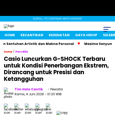
SCROLL TO CONTINUE WITH CONTENT
HOME
KECANTIKAN
KESEHATAN
GAYA HIDUP
SELEBR
Sentuhan Artistik dan Makna Personal
Maxime Senyum Miste
/
Home
Pers Rilis
Casio Luncurkan G-SHOCK Terbaru
untuk Kondisi Penerbangan Ekstrem,
Dirancang untuk Presisi dan
Ketangguhan
Tim Halo Cantik
- Pewarta
Kamis, 4 Juni 2026
- 01:20 WIB